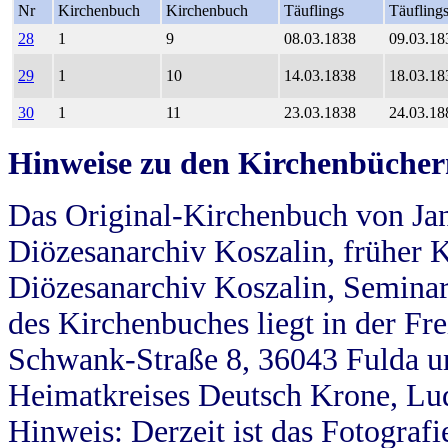
Nr
Kirchenbuch
Kirchenbuch
Täuflings
Täufling
28
1
9
08.03.1838
09.03.18
29
1
10
14.03.1838
18.03.18
30
1
11
23.03.1838
24.03.18
Hinweise zu den Kirchenbücher
Das Original-Kirchenbuch von Jan
Diözesanarchiv Koszalin, früher Kö
Diözesanarchiv Koszalin, Seminar
des Kirchenbuches liegt in der Fr
Schwank-Straße 8, 36043 Fulda u
Heimatkreises Deutsch Krone, Lu
Hinweis: Derzeit ist das Fotograf