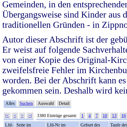
Gemeinden, in den entsprechende
Übergangsweise sind Kinder aus 
traditionellen Gründen - in Zippn
Autor dieser Abschrift ist der geb
Er weist auf folgende Sachverhalte
von einer Kopie des Original-Kirc
zweifelsfreie Fehler im Kirchenbuc
worden. Bei der Abschrift kann e
gekommen sein. Deshalb wird kein
Alles
Suchen
Auswahl
Detail
|<
<
>
>|
3380 Einträge gesamt:
1
4
7
10
13
16
Lfd-
Seite im
Lfd-Nr im
Geburt des
Taufe de