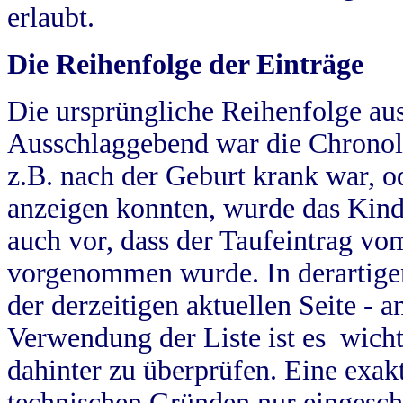
erlaubt.
Die Reihenfolge der Einträge
Die ursprüngliche Reihenfolge au
Ausschlaggebend war die Chronol
z.B. nach der Geburt krank war, od
anzeigen konnten, wurde das Kind
auch vor, dass der Taufeintrag vo
vorgenommen wurde. In derartigen
der derzeitigen aktuellen Seite -
Verwendung der Liste ist es wich
dahinter zu überprüfen. Eine exa
technischen Gründen nur eingesch