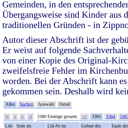
Gemeinden, in den entsprechende
Übergangsweise sind Kinder aus 
traditionellen Gründen - in Zippn
Autor dieser Abschrift ist der geb
Er weist auf folgende Sachverhalte
von einer Kopie des Original-Kirc
zweifelsfreie Fehler im Kirchenbuc
worden. Bei der Abschrift kann e
gekommen sein. Deshalb wird kein
Alles
Suchen
Auswahl
Detail
|<
<
>
>|
3380 Einträge gesamt:
<<
3361
3364
336
Lfd-
Seite im
Lfd-Nr im
Geburt des
Taufe de