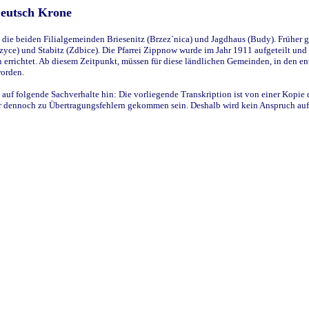
Deutsch Krone
ie beiden Filialgemeinden Briesenitz (Brzez`nica) und Jagdhaus (Budy). Früher g
yce) und Stabitz (Zdbice). Die Pfarrei Zippnow wurde im Jahr 1911 aufgeteilt und e
en errichtet. Ab diesem Zeitpunkt, müssen für diese ländlichen Gemeinden, in den
worden.
 auf folgende Sachverhalte hin: Die vorliegende Transkription ist von einer Kopie 
aber dennoch zu Übertragungsfehlern gekommen sein. Deshalb wird kein Anspruch auf 