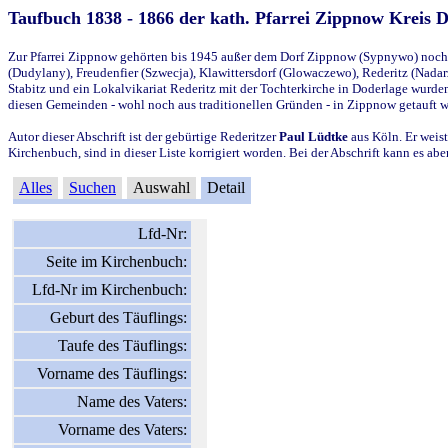
Taufbuch 1838 - 1866 der kath. Pfarrei Zippnow Kreis 
Zur Pfarrei Zippnow gehörten bis 1945 außer dem Dorf Zippnow (Sypnywo) noch d
(Dudylany), Freudenfier (Szwecja), Klawittersdorf (Glowaczewo), Rederitz (Nadarz
Stabitz und ein Lokalvikariat Rederitz mit der Tochterkirche in Doderlage wurd
diesen Gemeinden - wohl noch aus traditionellen Gründen - in Zippnow getauft 
Autor dieser Abschrift ist der gebürtige Rederitzer
Paul Lüdtke
aus Köln. Er weist
Kirchenbuch, sind in dieser Liste korrigiert worden. Bei der Abschrift kann es 
Alles
Suchen
Auswahl
Detail
Lfd-Nr:
Seite im Kirchenbuch:
Lfd-Nr im Kirchenbuch:
Geburt des Täuflings:
Taufe des Täuflings:
Vorname des Täuflings:
Name des Vaters:
Vorname des Vaters: