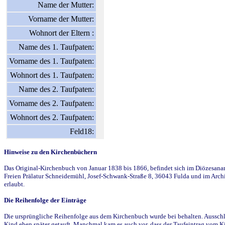
Name der Mutter:
Vorname der Mutter:
Wohnort der Eltern :
Name des 1. Taufpaten:
Vorname des 1. Taufpaten:
Wohnort des 1. Taufpaten:
Name des 2. Taufpaten:
Vorname des 2. Taufpaten:
Wohnort des 2. Taufpaten:
Feld18:
Hinweise zu den Kirchenbüchern
Das Original-Kirchenbuch von Januar 1838 bis 1866, befindet sich im Diözesanarch
Freien Prälatur Schneidemühl, Josef-Schwank-Straße 8, 36043 Fulda und im Archi
erlaubt.
Die Reihenfolge der Einträge
Die ursprüngliche Reihenfolge aus dem Kirchenbuch wurde bei behalten. Ausschla
Kind eben später getauft. Manchmal kam es auch vor, dass der Taufeintrag vom Ki