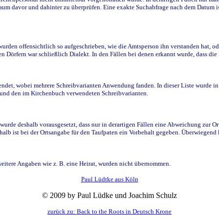
raum davor und dahinter zu überprüfen. Eine exakte Suchabfrage nach dem Datum i
den offensichtlich so aufgeschrieben, wie die Amtsperson ihn verstanden hat, ode
n Dörfern war schließlich Dialekt. In den Fällen bei denen erkannt wurde, dass di
t, wobei mehrere Schreibvarianten Anwendung fanden. In dieser Liste wurde in de
n und den im Kirchenbuch verwendeten Schreibvarianten.
wurde deshalb vorausgesetzt, dass nur in derartigen Fällen eine Abweichung zur O
eshalb ist bei der Ortsangabe für den Taufpaten ein Vorbehalt gegeben. Überwiegen
weitere Angaben wie z. B. eine Heirat, wurden nicht übernommen.
Paul Lüdtke aus Köln
© 2009 by Paul Lüdke und Joachim Schulz
zurück zu: Back to the Roots in Deutsch Krone