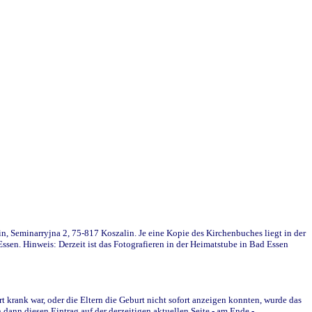
in, Seminarryjna 2, 75-817 Koszalin. Je eine Kopie des Kirchenbuches liegt in der
en. Hinweis: Derzeit ist das Fotografieren in der Heimatstube in Bad Essen
krank war, oder die Eltern die Geburt nicht sofort anzeigen konnten, wurde das
ann diesen Eintrag auf der derzeitigen aktuellen Seite - am Ende -