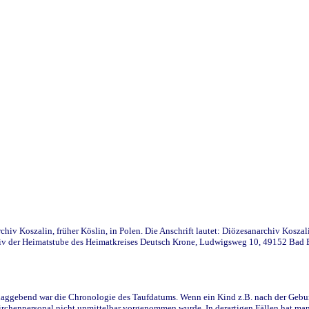
iv Koszalin, früher Köslin, in Polen. Die Anschrift lautet: Diözesanarchiv Koszal
v der Heimatstube des Heimatkreises Deutsch Krone, Ludwigsweg 10, 49152 Bad Ess
ggebend war die Chronologie des Taufdatums. Wenn ein Kind z.B. nach der Geburt 
rchenpersonal nicht unmittelbar vorgenommen wurde. In derartigen Fällen hat man d