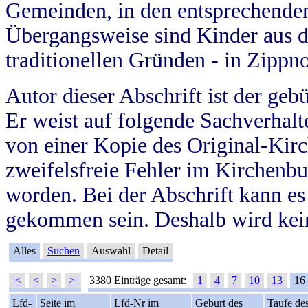
Gemeinden, in den entsprechende
Übergangsweise sind Kinder aus 
traditionellen Gründen - in Zippn
Autor dieser Abschrift ist der geb
Er weist auf folgende Sachverhalte
von einer Kopie des Original-Kirc
zweifelsfreie Fehler im Kirchenbuc
worden. Bei der Abschrift kann e
gekommen sein. Deshalb wird kein
Alles
Suchen
Auswahl
Detail
|<
<
>
>|
3380 Einträge gesamt:
1
4
7
10
13
16
Lfd-
Seite im
Lfd-Nr im
Geburt des
Taufe de