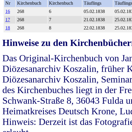
Nr
Kirchenbuch
Kirchenbuch
Täuflings
Täufling
16
268
6
05.02.1838
05.02.18
17
268
7
21.02.1838
25.02.18
18
268
8
22.02.1838
25.02.18
Hinweise zu den Kirchenbücher
Das Original-Kirchenbuch von Jan
Diözesanarchiv Koszalin, früher Kö
Diözesanarchiv Koszalin, Seminar
des Kirchenbuches liegt in der Fr
Schwank-Straße 8, 36043 Fulda u
Heimatkreises Deutsch Krone, Lu
Hinweis: Derzeit ist das Fotograf