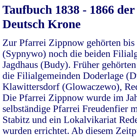
Taufbuch 1838 - 1866 der
Deutsch Krone
Zur Pfarrei Zippnow gehörten bi
(Sypnywo) noch die beiden Filial
Jagdhaus (Budy). Früher gehörten 
die Filialgemeinden Doderlage (D
Klawittersdorf (Glowaczewo), Red
Die Pfarrei Zippnow wurde im Jah
selbständige Pfarrei Freudenfier m
Stabitz und ein Lokalvikariat Red
wurden errichtet. Ab diesem Zeitp