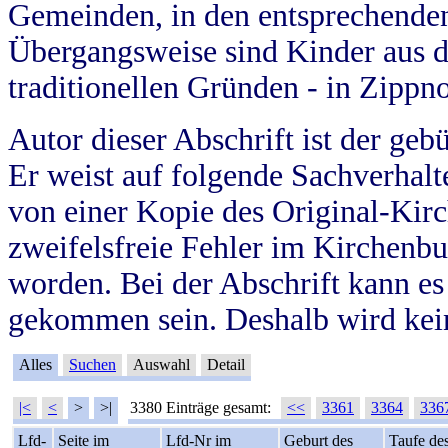
Gemeinden, in den entsprechende
Übergangsweise sind Kinder aus 
traditionellen Gründen - in Zippn
Autor dieser Abschrift ist der geb
Er weist auf folgende Sachverhalte
von einer Kopie des Original-Kirc
zweifelsfreie Fehler im Kirchenbuc
worden. Bei der Abschrift kann e
gekommen sein. Deshalb wird kein
Alles
Suchen
Auswahl
Detail
|<
<
>
>|
3380 Einträge gesamt:
<<
3361
3364
336
Lfd-
Seite im
Lfd-Nr im
Geburt des
Taufe de