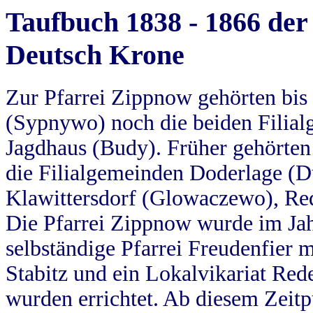
Taufbuch 1838 - 1866 der
Deutsch Krone
Zur Pfarrei Zippnow gehörten bi
(Sypnywo) noch die beiden Filial
Jagdhaus (Budy). Früher gehörten 
die Filialgemeinden Doderlage (D
Klawittersdorf (Glowaczewo), Red
Die Pfarrei Zippnow wurde im Jah
selbständige Pfarrei Freudenfier m
Stabitz und ein Lokalvikariat Red
wurden errichtet. Ab diesem Zeitp