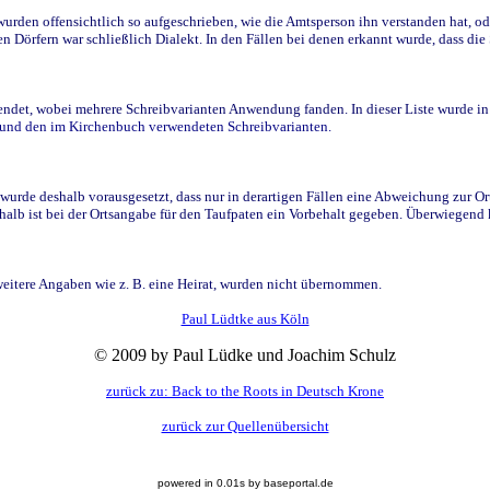
den offensichtlich so aufgeschrieben, wie die Amtsperson ihn verstanden hat, ode
n Dörfern war schließlich Dialekt. In den Fällen bei denen erkannt wurde, dass di
t, wobei mehrere Schreibvarianten Anwendung fanden. In dieser Liste wurde in de
n und den im Kirchenbuch verwendeten Schreibvarianten.
wurde deshalb vorausgesetzt, dass nur in derartigen Fällen eine Abweichung zur O
eshalb ist bei der Ortsangabe für den Taufpaten ein Vorbehalt gegeben. Überwiegen
weitere Angaben wie z. B. eine Heirat, wurden nicht übernommen.
Paul Lüdtke aus Köln
© 2009 by Paul Lüdke und Joachim Schulz
zurück zu: Back to the Roots in Deutsch Krone
zurück zur Quellenübersicht
powered in 0.01s by baseportal.de