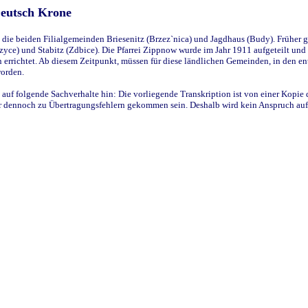
Deutsch Krone
ie beiden Filialgemeinden Briesenitz (Brzez`nica) und Jagdhaus (Budy). Früher g
yce) und Stabitz (Zdbice). Die Pfarrei Zippnow wurde im Jahr 1911 aufgeteilt und e
en errichtet. Ab diesem Zeitpunkt, müssen für diese ländlichen Gemeinden, in den
worden.
 auf folgende Sachverhalte hin: Die vorliegende Transkription ist von einer Kopie 
aber dennoch zu Übertragungsfehlern gekommen sein. Deshalb wird kein Anspruch auf 