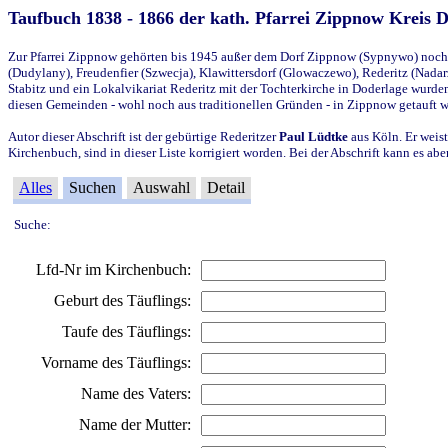
Taufbuch 1838 - 1866 der kath. Pfarrei Zippnow Kreis 
Zur Pfarrei Zippnow gehörten bis 1945 außer dem Dorf Zippnow (Sypnywo) noch d
(Dudylany), Freudenfier (Szwecja), Klawittersdorf (Glowaczewo), Rederitz (Nadarz
Stabitz und ein Lokalvikariat Rederitz mit der Tochterkirche in Doderlage wurd
diesen Gemeinden - wohl noch aus traditionellen Gründen - in Zippnow getauft 
Autor dieser Abschrift ist der gebürtige Rederitzer
Paul Lüdtke
aus Köln. Er weist
Kirchenbuch, sind in dieser Liste korrigiert worden. Bei der Abschrift kann es 
Alles
Suchen
Auswahl
Detail
Suche:
Lfd-Nr im Kirchenbuch:
Geburt des Täuflings:
Taufe des Täuflings:
Vorname des Täuflings:
Name des Vaters:
Name der Mutter: