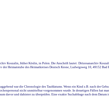
iv Koszalin, früher Köslin, in Polen. Die Anschrift lautet: Diözesanarchiv Koszal
v der Heimatstube des Heimatkreises Deutsch Krone, Ludwigsweg 10, 49152 Bad Ess
ggebend war die Chronologie des Taufdatums. Wenn ein Kind z.B. nach der Geburt 
rchenpersonal nicht unmittelbar vorgenommen wurde. In derartigen Fällen hat man d
raum davor und dahinter zu überprüfen. Eine exakte Suchabfrage nach dem Datum i