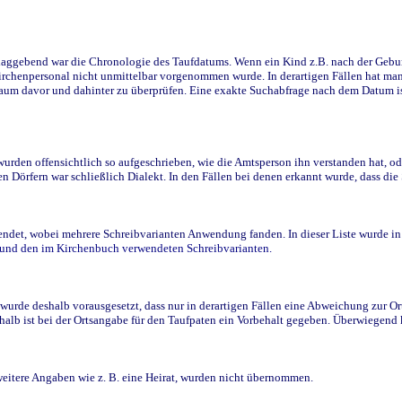
ggebend war die Chronologie des Taufdatums. Wenn ein Kind z.B. nach der Geburt 
rchenpersonal nicht unmittelbar vorgenommen wurde. In derartigen Fällen hat man d
raum davor und dahinter zu überprüfen. Eine exakte Suchabfrage nach dem Datum i
den offensichtlich so aufgeschrieben, wie die Amtsperson ihn verstanden hat, ode
n Dörfern war schließlich Dialekt. In den Fällen bei denen erkannt wurde, dass di
t, wobei mehrere Schreibvarianten Anwendung fanden. In dieser Liste wurde in de
n und den im Kirchenbuch verwendeten Schreibvarianten.
wurde deshalb vorausgesetzt, dass nur in derartigen Fällen eine Abweichung zur O
eshalb ist bei der Ortsangabe für den Taufpaten ein Vorbehalt gegeben. Überwiegen
weitere Angaben wie z. B. eine Heirat, wurden nicht übernommen.