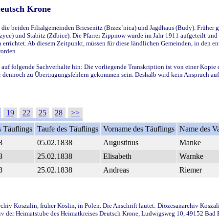
Deutsch Krone
ie beiden Filialgemeinden Briesenitz (Brzez`nica) und Jagdhaus (Budy). Früher g
yce) und Stabitz (Zdbice). Die Pfarrei Zippnow wurde im Jahr 1911 aufgeteilt und e
en errichtet. Ab diesem Zeitpunkt, müssen für diese ländlichen Gemeinden, in den
worden.
 auf folgende Sachverhalte hin: Die vorliegende Transkription ist von einer Kopie 
aber dennoch zu Übertragungsfehlern gekommen sein. Deshalb wird kein Anspruch auf 
19
22
25
28
>>
 Täuflings
Taufe des Täuflings
Vorname des Täuflings
Name des Va
8
05.02.1838
Augustinus
Manke
8
25.02.1838
Elisabeth
Warnke
8
25.02.1838
Andreas
Riemer
iv Koszalin, früher Köslin, in Polen. Die Anschrift lautet: Diözesanarchiv Koszal
v der Heimatstube des Heimatkreises Deutsch Krone, Ludwigsweg 10, 49152 Bad Ess