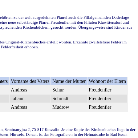
ehörten zu der weit ausgedehnten Pfarrei auch die Filialgemeinden Doderlage
ine neue selbständige Pfarrei Freudenfier mit den Filialen Klawittersdorf und
 entsprechenden Kirchenbüchern gesucht werden. Übergangsweise sind Kinder aus
des Original-Kirchenbuches erstellt worden. Erkannte zweifelsfreie Fehler im
Fehlerfreiheit erhoben.
ters
Vorname des Vaters
Name der Mutter
Wohnort der Eltern
Andreas
Schur
Freudenfier
Johann
Schmidt
Freudenfier
Andreas
Mudrow
Freudenfier
in, Seminarryjna 2, 75-817 Koszalin. Je eine Kopie des Kirchenbuches liegt in der
en. Hinweis: Derzeit ist das Fotografieren in der Heimatstube in Bad Essen