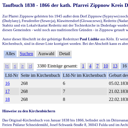
Taufbuch 1838 - 1866 der kath. Pfarrei Zippnow Kreis 
Zur Pfarrei Zippnow gehörten bis 1945 außer dem Dorf Zippnow (Sypnywo) noch d
(Dudylany), Freudenfier (Szwecja), Klawittersdorf (Glowaczewo), Rederitz (Nadarz
Stabitz und ein Lokalvikariat Rederitz mit der Tochterkirche in Doderlage wurd
diesen Gemeinden - wohl noch aus traditionellen Gründen - in Zippnow getauft 
Autor dieser Abschrift ist der gebürtige Rederitzer
Paul Lüdtke
aus Köln. Er weist
Kirchenbuch, sind in dieser Liste korrigiert worden. Bei der Abschrift kann es 
Alles
Suchen
Auswahl
Detail
|<
<
>
>|
3380 Einträge gesamt:
1
4
7
10
13
16
Lfd-Nr
Seite im Kirchenbuch
Lfd-Nr im Kirchenbuch
Geburt des
16
268
6
05.02.183
17
268
7
21.02.183
18
268
8
22.02.183
Hinweise zu den Kirchenbüchern
Das Original-Kirchenbuch von Januar 1838 bis 1866, befindet sich im Diözesanarch
Freien Prälatur Schneidemühl, Josef-Schwank-Straße 8, 36043 Fulda und im Archi