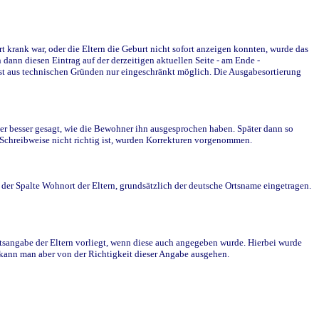
krank war, oder die Eltern die Geburt nicht sofort anzeigen konnten, wurde das
ann diesen Eintrag auf der derzeitigen aktuellen Seite - am Ende -
st aus technischen Gründen nur eingeschränkt möglich. Die Ausgabesortierung
r besser gesagt, wie die Bewohner ihn ausgesprochen haben. Später dann so
e Schreibweise nicht richtig ist, wurden Korrekturen vorgenommen.
r Spalte Wohnort der Eltern, grundsätzlich der deutsche Ortsname eingetragen.
rtsangabe der Eltern vorliegt, wenn diese auch angegeben wurde. Hierbei wurde
d kann man aber von der Richtigkeit dieser Angabe ausgehen.