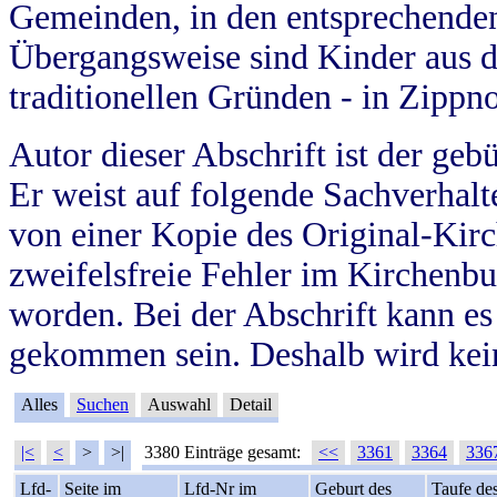
Gemeinden, in den entsprechende
Übergangsweise sind Kinder aus 
traditionellen Gründen - in Zippn
Autor dieser Abschrift ist der geb
Er weist auf folgende Sachverhalte
von einer Kopie des Original-Kirc
zweifelsfreie Fehler im Kirchenbuc
worden. Bei der Abschrift kann e
gekommen sein. Deshalb wird kein
Alles
Suchen
Auswahl
Detail
|<
<
>
>|
3380 Einträge gesamt:
<<
3361
3364
336
Lfd-
Seite im
Lfd-Nr im
Geburt des
Taufe de