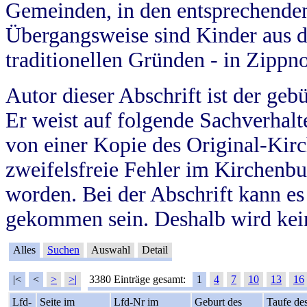
Gemeinden, in den entsprechende
Übergangsweise sind Kinder aus 
traditionellen Gründen - in Zippn
Autor dieser Abschrift ist der geb
Er weist auf folgende Sachverhalte
von einer Kopie des Original-Kirc
zweifelsfreie Fehler im Kirchenbuc
worden. Bei der Abschrift kann e
gekommen sein. Deshalb wird kein
Alles
Suchen
Auswahl
Detail
|<
<
>
>|
3380 Einträge gesamt:
1
4
7
10
13
16
Lfd-
Seite im
Lfd-Nr im
Geburt des
Taufe de