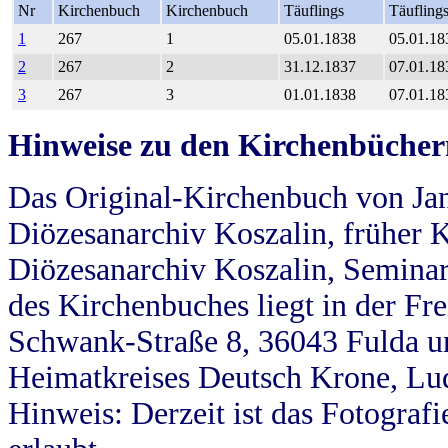
Nr
Kirchenbuch
Kirchenbuch
Täuflings
Täufling
1
267
1
05.01.1838
05.01.18
2
267
2
31.12.1837
07.01.18
3
267
3
01.01.1838
07.01.18
Hinweise zu den Kirchenbücher
Das Original-Kirchenbuch von Jan
Diözesanarchiv Koszalin, früher Kö
Diözesanarchiv Koszalin, Seminar
des Kirchenbuches liegt in der Fr
Schwank-Straße 8, 36043 Fulda u
Heimatkreises Deutsch Krone, Lu
Hinweis: Derzeit ist das Fotograf