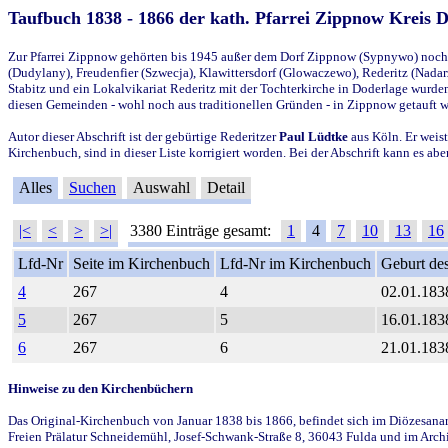
Taufbuch 1838 - 1866 der kath. Pfarrei Zippnow Kreis 
Zur Pfarrei Zippnow gehörten bis 1945 außer dem Dorf Zippnow (Sypnywo) noch d
(Dudylany), Freudenfier (Szwecja), Klawittersdorf (Glowaczewo), Rederitz (Nadarz
Stabitz und ein Lokalvikariat Rederitz mit der Tochterkirche in Doderlage wurd
diesen Gemeinden - wohl noch aus traditionellen Gründen - in Zippnow getauft 
Autor dieser Abschrift ist der gebürtige Rederitzer
Paul Lüdtke
aus Köln. Er weist
Kirchenbuch, sind in dieser Liste korrigiert worden. Bei der Abschrift kann es 
Alles
Suchen
Auswahl
Detail
|<
<
>
>|
3380 Einträge gesamt:
1
4
7
10
13
16
Lfd-Nr
Seite im Kirchenbuch
Lfd-Nr im Kirchenbuch
Geburt des
4
267
4
02.01.183
5
267
5
16.01.183
6
267
6
21.01.183
Hinweise zu den Kirchenbüchern
Das Original-Kirchenbuch von Januar 1838 bis 1866, befindet sich im Diözesanarch
Freien Prälatur Schneidemühl, Josef-Schwank-Straße 8, 36043 Fulda und im Archi