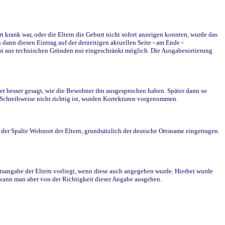
krank war, oder die Eltern die Geburt nicht sofort anzeigen konnten, wurde das
ann diesen Eintrag auf der derzeitigen aktuellen Seite - am Ende -
st aus technischen Gründen nur eingeschränkt möglich. Die Ausgabesortierung
r besser gesagt, wie die Bewohner ihn ausgesprochen haben. Später dann so
e Schreibweise nicht richtig ist, wurden Korrekturen vorgenommen.
r Spalte Wohnort der Eltern, grundsätzlich der deutsche Ortsname eingetragen.
rtsangabe der Eltern vorliegt, wenn diese auch angegeben wurde. Hierbei wurde
d kann man aber von der Richtigkeit dieser Angabe ausgehen.