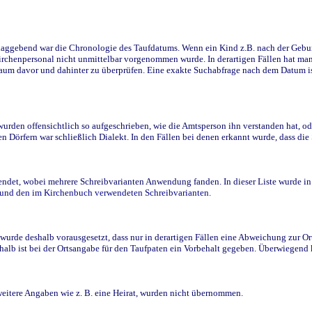
ggebend war die Chronologie des Taufdatums. Wenn ein Kind z.B. nach der Geburt 
rchenpersonal nicht unmittelbar vorgenommen wurde. In derartigen Fällen hat man d
raum davor und dahinter zu überprüfen. Eine exakte Suchabfrage nach dem Datum i
den offensichtlich so aufgeschrieben, wie die Amtsperson ihn verstanden hat, ode
n Dörfern war schließlich Dialekt. In den Fällen bei denen erkannt wurde, dass di
t, wobei mehrere Schreibvarianten Anwendung fanden. In dieser Liste wurde in de
n und den im Kirchenbuch verwendeten Schreibvarianten.
wurde deshalb vorausgesetzt, dass nur in derartigen Fällen eine Abweichung zur O
eshalb ist bei der Ortsangabe für den Taufpaten ein Vorbehalt gegeben. Überwiegen
weitere Angaben wie z. B. eine Heirat, wurden nicht übernommen.