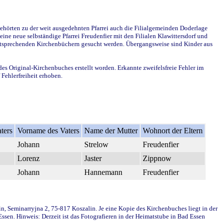
ehörten zu der weit ausgedehnten Pfarrei auch die Filialgemeinden Doderlage
ine neue selbständige Pfarrei Freudenfier mit den Filialen Klawittersdorf und
 entsprechenden Kirchenbüchern gesucht werden. Übergangsweise sind Kinder aus
des Original-Kirchenbuches erstellt worden. Erkannte zweifelsfreie Fehler im
Fehlerfreiheit erhoben.
ters
Vorname des Vaters
Name der Mutter
Wohnort der Eltern
Johann
Strelow
Freudenfier
Lorenz
Jaster
Zippnow
Johann
Hannemann
Freudenfier
in, Seminarryjna 2, 75-817 Koszalin. Je eine Kopie des Kirchenbuches liegt in der
en. Hinweis: Derzeit ist das Fotografieren in der Heimatstube in Bad Essen