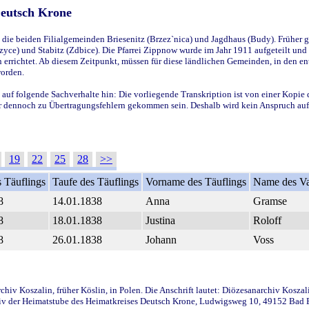
Deutsch Krone
ie beiden Filialgemeinden Briesenitz (Brzez`nica) und Jagdhaus (Budy). Früher g
yce) und Stabitz (Zdbice). Die Pfarrei Zippnow wurde im Jahr 1911 aufgeteilt und e
en errichtet. Ab diesem Zeitpunkt, müssen für diese ländlichen Gemeinden, in den
worden.
 auf folgende Sachverhalte hin: Die vorliegende Transkription ist von einer Kopie 
aber dennoch zu Übertragungsfehlern gekommen sein. Deshalb wird kein Anspruch auf 
19
22
25
28
>>
 Täuflings
Taufe des Täuflings
Vorname des Täuflings
Name des Va
8
14.01.1838
Anna
Gramse
8
18.01.1838
Justina
Roloff
8
26.01.1838
Johann
Voss
iv Koszalin, früher Köslin, in Polen. Die Anschrift lautet: Diözesanarchiv Koszal
v der Heimatstube des Heimatkreises Deutsch Krone, Ludwigsweg 10, 49152 Bad Ess