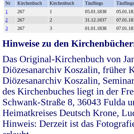
Nr
Kirchenbuch
Kirchenbuch
Täuflings
Täufling
1
267
1
05.01.1838
05.01.18
2
267
2
31.12.1837
07.01.18
3
267
3
01.01.1838
07.01.18
Hinweise zu den Kirchenbücher
Das Original-Kirchenbuch von Jan
Diözesanarchiv Koszalin, früher Kö
Diözesanarchiv Koszalin, Seminar
des Kirchenbuches liegt in der Fr
Schwank-Straße 8, 36043 Fulda u
Heimatkreises Deutsch Krone, Lu
Hinweis: Derzeit ist das Fotograf