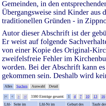
Gemeinden, in den entsprechende
Übergangsweise sind Kinder aus 
traditionellen Gründen - in Zippn
Autor dieser Abschrift ist der geb
Er weist auf folgende Sachverhalte
von einer Kopie des Original-Kirc
zweifelsfreie Fehler im Kirchenbuc
worden. Bei der Abschrift kann e
gekommen sein. Deshalb wird kein
Alles
Suchen
Auswahl
Detail
|<
<
>
>|
3380 Einträge gesamt:
1
4
7
10
13
16
Lfd-
Seite im
Lfd-Nr im
Geburt des
Taufe de