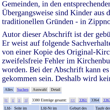
Gemeinden, in den entsprechende
Übergangsweise sind Kinder aus 
traditionellen Gründen - in Zippn
Autor dieser Abschrift ist der geb
Er weist auf folgende Sachverhalte
von einer Kopie des Original-Kirc
zweifelsfreie Fehler im Kirchenbuc
worden. Bei der Abschrift kann e
gekommen sein. Deshalb wird kein
Alles
Suchen
Auswahl
Detail
|<
<
>
>|
3380 Einträge gesamt:
<<
3361
3364
336
Lfd-
Seite im
Lfd-Nr im
Geburt des
Taufe de