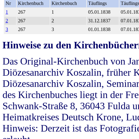
Nr
Kirchenbuch
Kirchenbuch
Täuflings
Täufling
1
267
1
05.01.1838
05.01.18
2
267
2
31.12.1837
07.01.18
3
267
3
01.01.1838
07.01.18
Hinweise zu den Kirchenbücher
Das Original-Kirchenbuch von Jan
Diözesanarchiv Koszalin, früher Kö
Diözesanarchiv Koszalin, Seminar
des Kirchenbuches liegt in der Fr
Schwank-Straße 8, 36043 Fulda u
Heimatkreises Deutsch Krone, Lu
Hinweis: Derzeit ist das Fotograf