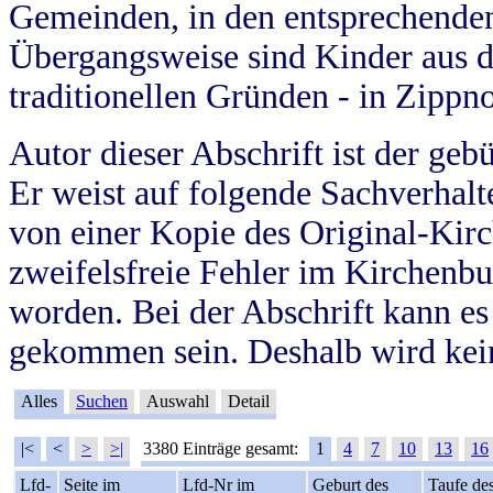
Gemeinden, in den entsprechende
Übergangsweise sind Kinder aus 
traditionellen Gründen - in Zippn
Autor dieser Abschrift ist der geb
Er weist auf folgende Sachverhalte
von einer Kopie des Original-Kirc
zweifelsfreie Fehler im Kirchenbuc
worden. Bei der Abschrift kann e
gekommen sein. Deshalb wird kein
Alles
Suchen
Auswahl
Detail
|<
<
>
>|
3380 Einträge gesamt:
1
4
7
10
13
16
Lfd-
Seite im
Lfd-Nr im
Geburt des
Taufe de