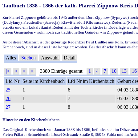
Taufbuch 1838 - 1866 der kath. Pfarrei Zippnow Kreis 
Zur Pfarrei Zippnow gehörten bis 1945 außer dem Dorf Zippnow (Sypnywo) noch d
(Dudylany), Freudenfier (Szwecja), Klawittersdorf (Glowaczewo), Rederitz (Nadarz
Stabitz und ein Lokalvikariat Rederitz mit der Tochterkirche in Doderlage wurd
diesen Gemeinden - wohl noch aus traditionellen Gründen - in Zippnow getauft 
Autor dieser Abschrift ist der gebürtige Rederitzer
Paul Lüdtke
aus Köln. Er weist
Kirchenbuch, sind in dieser Liste korrigiert worden. Bei der Abschrift kann es 
Alles
Suchen
Auswahl
Detail
|<
<
>
>|
3380 Einträge gesamt:
1
4
7
10
13
16
Lfd-Nr
Seite im Kirchenbuch
Lfd-Nr im Kirchenbuch
Geburt des
25
1
6
04.03.183
26
1
7
05.03.183
27
1
8
06.03.183
Hinweise zu den Kirchenbüchern
Das Original-Kirchenbuch von Januar 1838 bis 1866, befindet sich im Diözesanarch
Freien Prälatur Schneidemühl, Josef-Schwank-Straße 8, 36043 Fulda und im Archi