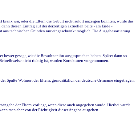
krank war, oder die Eltern die Geburt nicht sofort anzeigen konnten, wurde das
ann diesen Eintrag auf der derzeitigen aktuellen Seite - am Ende -
st aus technischen Gründen nur eingeschränkt möglich. Die Ausgabesortierung
r besser gesagt, wie die Bewohner ihn ausgesprochen haben. Später dann so
e Schreibweise nicht richtig ist, wurden Korrekturen vorgenommen.
r Spalte Wohnort der Eltern, grundsätzlich der deutsche Ortsname eingetragen.
rtsangabe der Eltern vorliegt, wenn diese auch angegeben wurde. Hierbei wurde
d kann man aber von der Richtigkeit dieser Angabe ausgehen.