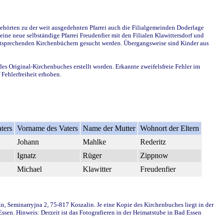
ehörten zu der weit ausgedehnten Pfarrei auch die Filialgemeinden Doderlage
ine neue selbständige Pfarrei Freudenfier mit den Filialen Klawittersdorf und
 entsprechenden Kirchenbüchern gesucht werden. Übergangsweise sind Kinder aus
des Original-Kirchenbuches erstellt worden. Erkannte zweifelsfreie Fehler im
Fehlerfreiheit erhoben.
ters
Vorname des Vaters
Name der Mutter
Wohnort der Eltern
Johann
Mahlke
Rederitz
Ignatz
Rüger
Zippnow
Michael
Klawitter
Freudenfier
in, Seminarryjna 2, 75-817 Koszalin. Je eine Kopie des Kirchenbuches liegt in der
en. Hinweis: Derzeit ist das Fotografieren in der Heimatstube in Bad Essen