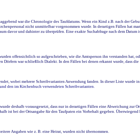
ggebend war die Chronologie des Taufdatums. Wenn ein Kind z.B. nach der Geburt 
rchenpersonal nicht unmittelbar vorgenommen wurde. In derartigen Fällen hat man d
raum davor und dahinter zu überprüfen. Eine exakte Suchabfrage nach dem Datum i
den offensichtlich so aufgeschrieben, wie die Amtsperson ihn verstanden hat, ode
n Dörfern war schließlich Dialekt. In den Fällen bei denen erkannt wurde, dass di
t, wobei mehrere Schreibvarianten Anwendung fanden. In dieser Liste wurde in de
n und den im Kirchenbuch verwendeten Schreibvarianten.
wurde deshalb vorausgesetzt, dass nur in derartigen Fällen eine Abweichung zur O
eshalb ist bei der Ortsangabe für den Taufpaten ein Vorbehalt gegeben. Überwiegen
weitere Angaben wie z. B. eine Heirat, wurden nicht übernommen.