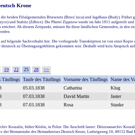
Deutsch Krone
ie beiden Filialgemeinden Briesenitz (Brzez`nica) und Jagdhaus (Budy). Früher g
yce) und Stabitz (Zdbice). Die Pfarrei Zippnow wurde im Jahr 1911 aufgeteilt und e
en errichtet. Ab diesem Zeitpunkt, müssen für diese ländlichen Gemeinden, in den
worden.
 auf folgende Sachverhalte hin: Die vorliegende Transkription ist von einer Kopie 
aber dennoch zu Übertragungsfehlern gekommen sein. Deshalb wird kein Anspruch auf 
19
22
25
28
>>
 Täuflings
Taufe des Täuflings
Vorname des Täuflings
Name des Va
8
05.03.1838
Catharina
Klug
8
07.03.1838
David Martin
Jaster
8
07.03.1838
Rosa
Stanke
iv Koszalin, früher Köslin, in Polen. Die Anschrift lautet: Diözesanarchiv Koszal
v der Heimatstube des Heimatkreises Deutsch Krone, Ludwigsweg 10, 49152 Bad Ess