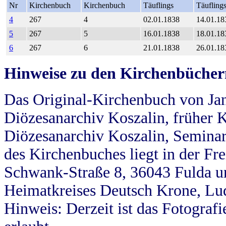
Nr
Kirchenbuch
Kirchenbuch
Täuflings
Täufling
4
267
4
02.01.1838
14.01.18
5
267
5
16.01.1838
18.01.18
6
267
6
21.01.1838
26.01.18
Hinweise zu den Kirchenbücher
Das Original-Kirchenbuch von Jan
Diözesanarchiv Koszalin, früher Kö
Diözesanarchiv Koszalin, Seminar
des Kirchenbuches liegt in der Fr
Schwank-Straße 8, 36043 Fulda u
Heimatkreises Deutsch Krone, Lu
Hinweis: Derzeit ist das Fotograf