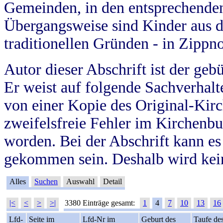
Gemeinden, in den entsprechende
Übergangsweise sind Kinder aus 
traditionellen Gründen - in Zippn
Autor dieser Abschrift ist der geb
Er weist auf folgende Sachverhalte
von einer Kopie des Original-Kirc
zweifelsfreie Fehler im Kirchenbuc
worden. Bei der Abschrift kann e
gekommen sein. Deshalb wird kein
Alles
Suchen
Auswahl
Detail
|<
<
>
>|
3380 Einträge gesamt:
1
4
7
10
13
16
Lfd-
Seite im
Lfd-Nr im
Geburt des
Taufe de