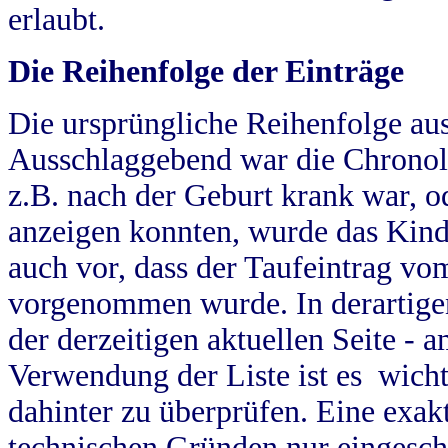
erlaubt.
Die Reihenfolge der Einträge
Die ursprüngliche Reihenfolge au
Ausschlaggebend war die Chronol
z.B. nach der Geburt krank war, od
anzeigen konnten, wurde das Kind
auch vor, dass der Taufeintrag vo
vorgenommen wurde. In derartigen
der derzeitigen aktuellen Seite -
Verwendung der Liste ist es wich
dahinter zu überprüfen. Eine exa
technischen Gründen nur eingesch