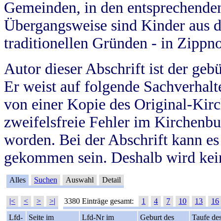
Gemeinden, in den entsprechende
Übergangsweise sind Kinder aus 
traditionellen Gründen - in Zippn
Autor dieser Abschrift ist der geb
Er weist auf folgende Sachverhalte
von einer Kopie des Original-Kirc
zweifelsfreie Fehler im Kirchenbuc
worden. Bei der Abschrift kann e
gekommen sein. Deshalb wird kein
Alles
Suchen
Auswahl
Detail
|<
<
>
>|
3380 Einträge gesamt:
1
4
7
10
13
16
Lfd-
Seite im
Lfd-Nr im
Geburt des
Taufe de