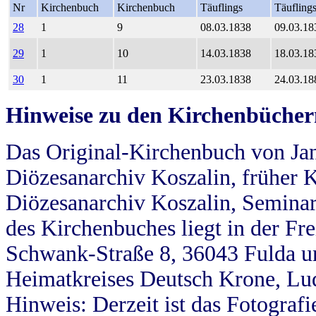
Nr
Kirchenbuch
Kirchenbuch
Täuflings
Täufling
28
1
9
08.03.1838
09.03.18
29
1
10
14.03.1838
18.03.18
30
1
11
23.03.1838
24.03.18
Hinweise zu den Kirchenbücher
Das Original-Kirchenbuch von Jan
Diözesanarchiv Koszalin, früher Kö
Diözesanarchiv Koszalin, Seminar
des Kirchenbuches liegt in der Fr
Schwank-Straße 8, 36043 Fulda u
Heimatkreises Deutsch Krone, Lu
Hinweis: Derzeit ist das Fotograf