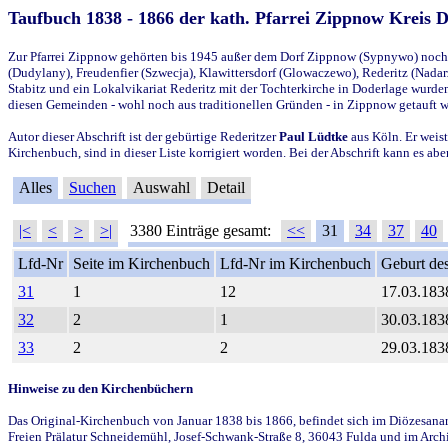
Taufbuch 1838 - 1866 der kath. Pfarrei Zippnow Kreis 
Zur Pfarrei Zippnow gehörten bis 1945 außer dem Dorf Zippnow (Sypnywo) noch d
(Dudylany), Freudenfier (Szwecja), Klawittersdorf (Glowaczewo), Rederitz (Nadarz
Stabitz und ein Lokalvikariat Rederitz mit der Tochterkirche in Doderlage wurd
diesen Gemeinden - wohl noch aus traditionellen Gründen - in Zippnow getauft 
Autor dieser Abschrift ist der gebürtige Rederitzer
Paul Lüdtke
aus Köln. Er weist
Kirchenbuch, sind in dieser Liste korrigiert worden. Bei der Abschrift kann es 
Alles
Suchen
Auswahl
Detail
|<
<
>
>|
3380 Einträge gesamt:
<<
31
34
37
40
Lfd-Nr
Seite im Kirchenbuch
Lfd-Nr im Kirchenbuch
Geburt des
31
1
12
17.03.183
32
2
1
30.03.183
33
2
2
29.03.183
Hinweise zu den Kirchenbüchern
Das Original-Kirchenbuch von Januar 1838 bis 1866, befindet sich im Diözesanarch
Freien Prälatur Schneidemühl, Josef-Schwank-Straße 8, 36043 Fulda und im Archi