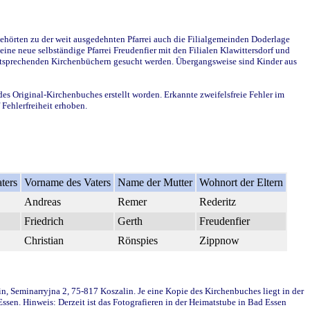
ehörten zu der weit ausgedehnten Pfarrei auch die Filialgemeinden Doderlage
ine neue selbständige Pfarrei Freudenfier mit den Filialen Klawittersdorf und
 entsprechenden Kirchenbüchern gesucht werden. Übergangsweise sind Kinder aus
des Original-Kirchenbuches erstellt worden. Erkannte zweifelsfreie Fehler im
Fehlerfreiheit erhoben.
ters
Vorname des Vaters
Name der Mutter
Wohnort der Eltern
Andreas
Remer
Rederitz
Friedrich
Gerth
Freudenfier
Christian
Rönspies
Zippnow
in, Seminarryjna 2, 75-817 Koszalin. Je eine Kopie des Kirchenbuches liegt in der
en. Hinweis: Derzeit ist das Fotografieren in der Heimatstube in Bad Essen