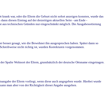
krank war, oder die Eltern die Geburt nicht sofort anzeigen konnten, wurde das
ann diesen Eintrag auf der derzeitigen aktuellen Seite - am Ende -
st aus technischen Gründen nur eingeschränkt möglich. Die Ausgabesortierung
r besser gesagt, wie die Bewohner ihn ausgesprochen haben. Später dann so
e Schreibweise nicht richtig ist, wurden Korrekturen vorgenommen.
r Spalte Wohnort der Eltern, grundsätzlich der deutsche Ortsname eingetragen.
rtsangabe der Eltern vorliegt, wenn diese auch angegeben wurde. Hierbei wurde
d kann man aber von der Richtigkeit dieser Angabe ausgehen.