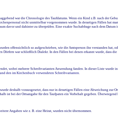
ggebend war die Chronologie des Taufdatums. Wenn ein Kind z.B. nach der Geburt 
rchenpersonal nicht unmittelbar vorgenommen wurde. In derartigen Fällen hat man d
raum davor und dahinter zu überprüfen. Eine exakte Suchabfrage nach dem Datum i
den offensichtlich so aufgeschrieben, wie die Amtsperson ihn verstanden hat, ode
n Dörfern war schließlich Dialekt. In den Fällen bei denen erkannt wurde, dass di
t, wobei mehrere Schreibvarianten Anwendung fanden. In dieser Liste wurde in de
n und den im Kirchenbuch verwendeten Schreibvarianten.
wurde deshalb vorausgesetzt, dass nur in derartigen Fällen eine Abweichung zur O
eshalb ist bei der Ortsangabe für den Taufpaten ein Vorbehalt gegeben. Überwiegen
weitere Angaben wie z. B. eine Heirat, wurden nicht übernommen.