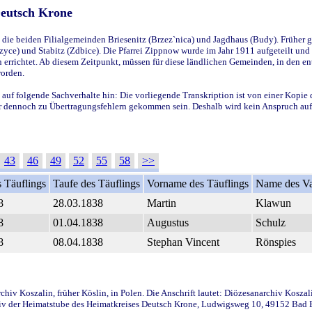
Deutsch Krone
ie beiden Filialgemeinden Briesenitz (Brzez`nica) und Jagdhaus (Budy). Früher g
yce) und Stabitz (Zdbice). Die Pfarrei Zippnow wurde im Jahr 1911 aufgeteilt und e
en errichtet. Ab diesem Zeitpunkt, müssen für diese ländlichen Gemeinden, in den
worden.
 auf folgende Sachverhalte hin: Die vorliegende Transkription ist von einer Kopie 
aber dennoch zu Übertragungsfehlern gekommen sein. Deshalb wird kein Anspruch auf 
43
46
49
52
55
58
>>
 Täuflings
Taufe des Täuflings
Vorname des Täuflings
Name des Va
8
28.03.1838
Martin
Klawun
8
01.04.1838
Augustus
Schulz
8
08.04.1838
Stephan Vincent
Rönspies
iv Koszalin, früher Köslin, in Polen. Die Anschrift lautet: Diözesanarchiv Koszal
v der Heimatstube des Heimatkreises Deutsch Krone, Ludwigsweg 10, 49152 Bad Ess