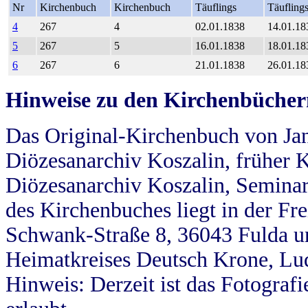
Nr
Kirchenbuch
Kirchenbuch
Täuflings
Täufling
4
267
4
02.01.1838
14.01.18
5
267
5
16.01.1838
18.01.18
6
267
6
21.01.1838
26.01.18
Hinweise zu den Kirchenbücher
Das Original-Kirchenbuch von Jan
Diözesanarchiv Koszalin, früher Kö
Diözesanarchiv Koszalin, Seminar
des Kirchenbuches liegt in der Fr
Schwank-Straße 8, 36043 Fulda u
Heimatkreises Deutsch Krone, Lu
Hinweis: Derzeit ist das Fotograf