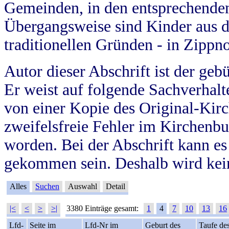
Gemeinden, in den entsprechende
Übergangsweise sind Kinder aus 
traditionellen Gründen - in Zippn
Autor dieser Abschrift ist der geb
Er weist auf folgende Sachverhalte
von einer Kopie des Original-Kirc
zweifelsfreie Fehler im Kirchenbuc
worden. Bei der Abschrift kann e
gekommen sein. Deshalb wird kein
Alles
Suchen
Auswahl
Detail
|<
<
>
>|
3380 Einträge gesamt:
1
4
7
10
13
16
Lfd-
Seite im
Lfd-Nr im
Geburt des
Taufe de