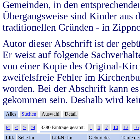
Gemeinden, in den entsprechende
Übergangsweise sind Kinder aus 
traditionellen Gründen - in Zippn
Autor dieser Abschrift ist der geb
Er weist auf folgende Sachverhalte
von einer Kopie des Original-Kirc
zweifelsfreie Fehler im Kirchenbuc
worden. Bei der Abschrift kann e
gekommen sein. Deshalb wird kein
Alles
Suchen
Auswahl
Detail
|<
<
>
>|
3380 Einträge gesamt:
1
4
7
10
13
16
Lfd-
Seite im
Lfd-Nr im
Geburt des
Taufe de