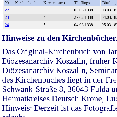
Nr
Kirchenbuch
Kirchenbuch
Täuflings
Täufling
22
1
3
03.03.1838
03.03.18
23
1
4
27.02.1838
04.03.18
24
1
5
04.03.1838
05.03.18
Hinweise zu den Kirchenbücher
Das Original-Kirchenbuch von Jan
Diözesanarchiv Koszalin, früher Kö
Diözesanarchiv Koszalin, Seminar
des Kirchenbuches liegt in der Fr
Schwank-Straße 8, 36043 Fulda u
Heimatkreises Deutsch Krone, Lu
Hinweis: Derzeit ist das Fotograf