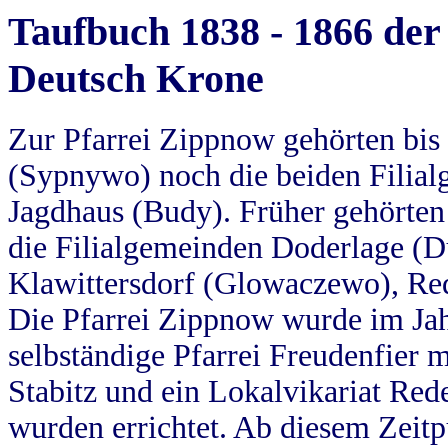
Taufbuch 1838 - 1866 der
Deutsch Krone
Zur Pfarrei Zippnow gehörten bi
(Sypnywo) noch die beiden Filial
Jagdhaus (Budy). Früher gehörten 
die Filialgemeinden Doderlage (D
Klawittersdorf (Glowaczewo), Red
Die Pfarrei Zippnow wurde im Jah
selbständige Pfarrei Freudenfier m
Stabitz und ein Lokalvikariat Red
wurden errichtet. Ab diesem Zeitp