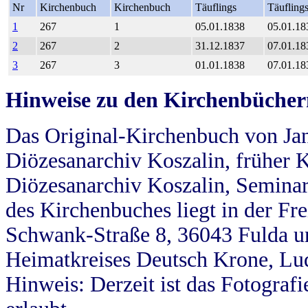
Nr
Kirchenbuch
Kirchenbuch
Täuflings
Täufling
1
267
1
05.01.1838
05.01.18
2
267
2
31.12.1837
07.01.18
3
267
3
01.01.1838
07.01.18
Hinweise zu den Kirchenbücher
Das Original-Kirchenbuch von Jan
Diözesanarchiv Koszalin, früher Kö
Diözesanarchiv Koszalin, Seminar
des Kirchenbuches liegt in der Fr
Schwank-Straße 8, 36043 Fulda u
Heimatkreises Deutsch Krone, Lu
Hinweis: Derzeit ist das Fotograf