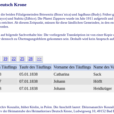
Deutsch Krone
ie beiden Filialgemeinden Briesenitz (Brzez`nica) und Jagdhaus (Budy). Früher g
yce) und Stabitz (Zdbice). Die Pfarrei Zippnow wurde im Jahr 1911 aufgeteilt und e
en errichtet. Ab diesem Zeitpunkt, müssen für diese ländlichen Gemeinden, in den
worden.
 auf folgende Sachverhalte hin: Die vorliegende Transkription ist von einer Kopie 
aber dennoch zu Übertragungsfehlern gekommen sein. Deshalb wird kein Anspruch auf 
19
22
25
28
>>
 Täuflings
Taufe des Täuflings
Vorname des Täuflings
Name des Va
8
05.01.1838
Catharina
Sack
7
07.01.1838
Johann
Höfft
8
07.01.1838
Johann
Heidkrüger
iv Koszalin, früher Köslin, in Polen. Die Anschrift lautet: Diözesanarchiv Koszal
v der Heimatstube des Heimatkreises Deutsch Krone, Ludwigsweg 10, 49152 Bad Ess