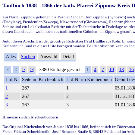
Taufbuch 1838 - 1866 der kath. Pfarrei Zippnow Kreis 
Zur Pfarrei Zippnow gehörten bis 1945 außer dem Dorf Zippnow (Sypnywo) noch d
(Dudylany), Freudenfier (Szwecja), Klawittersdorf (Glowaczewo), Rederitz (Nadarz
Stabitz und ein Lokalvikariat Rederitz mit der Tochterkirche in Doderlage wurd
diesen Gemeinden - wohl noch aus traditionellen Gründen - in Zippnow getauft 
Autor dieser Abschrift ist der gebürtige Rederitzer
Paul Lüdtke
aus Köln. Er weist
Kirchenbuch, sind in dieser Liste korrigiert worden. Bei der Abschrift kann es 
Alles
Suchen
Auswahl
Detail
|<
<
>
>|
3380 Einträge gesamt:
1
4
7
10
13
16
Lfd-Nr
Seite im Kirchenbuch
Lfd-Nr im Kirchenbuch
Geburt des
1
267
1
05.01.183
2
267
2
31.12.183
3
267
3
01.01.183
Hinweise zu den Kirchenbüchern
Das Original-Kirchenbuch von Januar 1838 bis 1866, befindet sich im Diözesanarch
Freien Prälatur Schneidemühl, Josef-Schwank-Straße 8, 36043 Fulda und im Archi