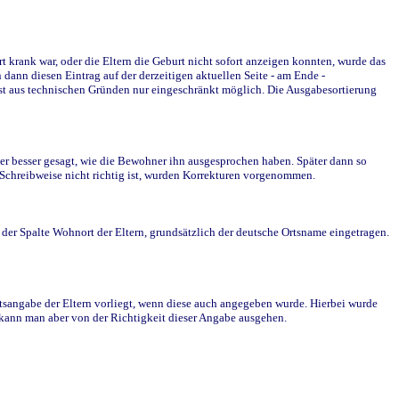
krank war, oder die Eltern die Geburt nicht sofort anzeigen konnten, wurde das
ann diesen Eintrag auf der derzeitigen aktuellen Seite - am Ende -
st aus technischen Gründen nur eingeschränkt möglich. Die Ausgabesortierung
r besser gesagt, wie die Bewohner ihn ausgesprochen haben. Später dann so
e Schreibweise nicht richtig ist, wurden Korrekturen vorgenommen.
r Spalte Wohnort der Eltern, grundsätzlich der deutsche Ortsname eingetragen.
rtsangabe der Eltern vorliegt, wenn diese auch angegeben wurde. Hierbei wurde
d kann man aber von der Richtigkeit dieser Angabe ausgehen.