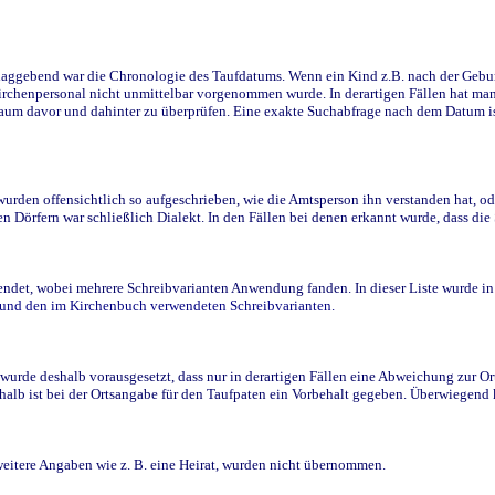
ggebend war die Chronologie des Taufdatums. Wenn ein Kind z.B. nach der Geburt 
rchenpersonal nicht unmittelbar vorgenommen wurde. In derartigen Fällen hat man d
raum davor und dahinter zu überprüfen. Eine exakte Suchabfrage nach dem Datum i
den offensichtlich so aufgeschrieben, wie die Amtsperson ihn verstanden hat, ode
n Dörfern war schließlich Dialekt. In den Fällen bei denen erkannt wurde, dass di
t, wobei mehrere Schreibvarianten Anwendung fanden. In dieser Liste wurde in de
n und den im Kirchenbuch verwendeten Schreibvarianten.
wurde deshalb vorausgesetzt, dass nur in derartigen Fällen eine Abweichung zur O
eshalb ist bei der Ortsangabe für den Taufpaten ein Vorbehalt gegeben. Überwiegen
weitere Angaben wie z. B. eine Heirat, wurden nicht übernommen.