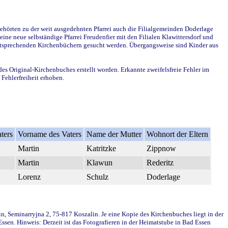
ehörten zu der weit ausgedehnten Pfarrei auch die Filialgemeinden Doderlage
ine neue selbständige Pfarrei Freudenfier mit den Filialen Klawittersdorf und
 entsprechenden Kirchenbüchern gesucht werden. Übergangsweise sind Kinder aus
des Original-Kirchenbuches erstellt worden. Erkannte zweifelsfreie Fehler im
Fehlerfreiheit erhoben.
ters
Vorname des Vaters
Name der Mutter
Wohnort der Eltern
Martin
Katritzke
Zippnow
Martin
Klawun
Rederitz
Lorenz
Schulz
Doderlage
in, Seminarryjna 2, 75-817 Koszalin. Je eine Kopie des Kirchenbuches liegt in der
en. Hinweis: Derzeit ist das Fotografieren in der Heimatstube in Bad Essen