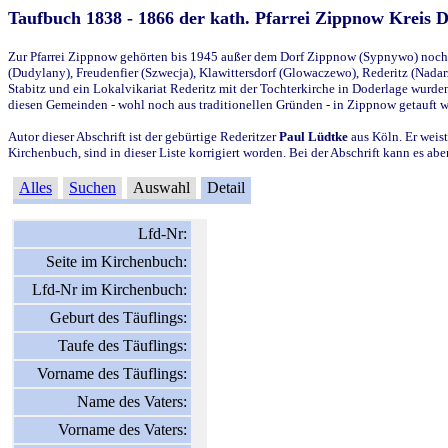
Taufbuch 1838 - 1866 der kath. Pfarrei Zippnow Kreis 
Zur Pfarrei Zippnow gehörten bis 1945 außer dem Dorf Zippnow (Sypnywo) noch d
(Dudylany), Freudenfier (Szwecja), Klawittersdorf (Glowaczewo), Rederitz (Nadarz
Stabitz und ein Lokalvikariat Rederitz mit der Tochterkirche in Doderlage wurd
diesen Gemeinden - wohl noch aus traditionellen Gründen - in Zippnow getauft 
Autor dieser Abschrift ist der gebürtige Rederitzer
Paul Lüdtke
aus Köln. Er weist
Kirchenbuch, sind in dieser Liste korrigiert worden. Bei der Abschrift kann es 
Alles
Suchen
Auswahl
Detail
Lfd-Nr:
Seite im Kirchenbuch:
Lfd-Nr im Kirchenbuch:
Geburt des Täuflings:
Taufe des Täuflings:
Vorname des Täuflings:
Name des Vaters:
Vorname des Vaters: