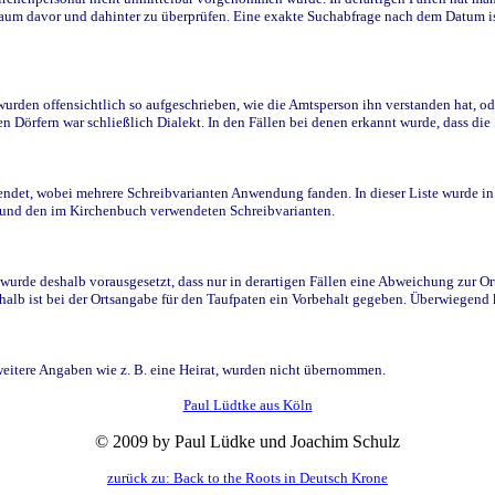
raum davor und dahinter zu überprüfen. Eine exakte Suchabfrage nach dem Datum i
den offensichtlich so aufgeschrieben, wie die Amtsperson ihn verstanden hat, ode
n Dörfern war schließlich Dialekt. In den Fällen bei denen erkannt wurde, dass di
t, wobei mehrere Schreibvarianten Anwendung fanden. In dieser Liste wurde in de
n und den im Kirchenbuch verwendeten Schreibvarianten.
wurde deshalb vorausgesetzt, dass nur in derartigen Fällen eine Abweichung zur O
eshalb ist bei der Ortsangabe für den Taufpaten ein Vorbehalt gegeben. Überwiegen
weitere Angaben wie z. B. eine Heirat, wurden nicht übernommen.
Paul Lüdtke aus Köln
© 2009 by Paul Lüdke und Joachim Schulz
zurück zu: Back to the Roots in Deutsch Krone