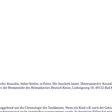
iv Koszalin, früher Köslin, in Polen. Die Anschrift lautet: Diözesanarchiv Koszal
v der Heimatstube des Heimatkreises Deutsch Krone, Ludwigsweg 10, 49152 Bad Ess
ggebend war die Chronologie des Taufdatums. Wenn ein Kind z.B. nach der Geburt 
rchenpersonal nicht unmittelbar vorgenommen wurde. In derartigen Fällen hat man d