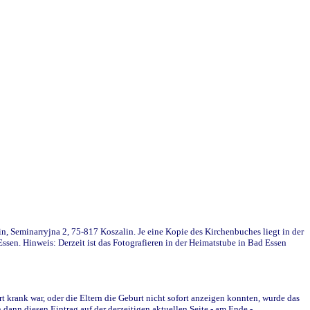
in, Seminarryjna 2, 75-817 Koszalin. Je eine Kopie des Kirchenbuches liegt in der
en. Hinweis: Derzeit ist das Fotografieren in der Heimatstube in Bad Essen
krank war, oder die Eltern die Geburt nicht sofort anzeigen konnten, wurde das
ann diesen Eintrag auf der derzeitigen aktuellen Seite - am Ende -