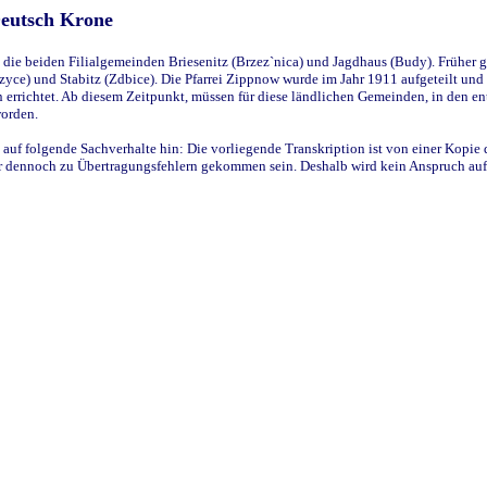
Deutsch Krone
ie beiden Filialgemeinden Briesenitz (Brzez`nica) und Jagdhaus (Budy). Früher g
yce) und Stabitz (Zdbice). Die Pfarrei Zippnow wurde im Jahr 1911 aufgeteilt und e
en errichtet. Ab diesem Zeitpunkt, müssen für diese ländlichen Gemeinden, in den
worden.
 auf folgende Sachverhalte hin: Die vorliegende Transkription ist von einer Kopie 
aber dennoch zu Übertragungsfehlern gekommen sein. Deshalb wird kein Anspruch auf 