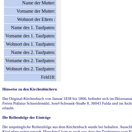
Name der Mutter:
Vorname der Mutter:
Wohnort der Eltern :
Name des 1. Taufpaten:
Vorname des 1. Taufpaten:
Wohnort des 1. Taufpaten:
Name des 2. Taufpaten:
Vorname des 2. Taufpaten:
Wohnort des 2. Taufpaten:
Feld18:
Hinweise zu den Kirchenbüchern
Das Original-Kirchenbuch von Januar 1838 bis 1866, befindet sich im Diözesanarch
Freien Prälatur Schneidemühl, Josef-Schwank-Straße 8, 36043 Fulda und im Archi
erlaubt.
Die Reihenfolge der Einträge
Die ursprüngliche Reihenfolge aus dem Kirchenbuch wurde bei behalten. Ausschla
Kind eben später getauft. Manchmal kam es auch vor, dass der Taufeintrag vom Ki