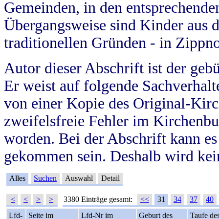
Gemeinden, in den entsprechende
Übergangsweise sind Kinder aus 
traditionellen Gründen - in Zippn
Autor dieser Abschrift ist der geb
Er weist auf folgende Sachverhalte
von einer Kopie des Original-Kirc
zweifelsfreie Fehler im Kirchenbuc
worden. Bei der Abschrift kann e
gekommen sein. Deshalb wird kein
Alles
Suchen
Auswahl
Detail
|<
<
>
>|
3380 Einträge gesamt:
<<
31
34
37
40
Lfd-
Seite im
Lfd-Nr im
Geburt des
Taufe de