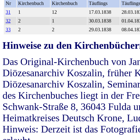
Nr
Kirchenbuch
Kirchenbuch
Täuflings
Täufling
31
1
12
17.03.1838
28.03.18
32
2
1
30.03.1838
01.04.18
33
2
2
29.03.1838
08.04.18
Hinweise zu den Kirchenbücher
Das Original-Kirchenbuch von Jan
Diözesanarchiv Koszalin, früher Kö
Diözesanarchiv Koszalin, Seminar
des Kirchenbuches liegt in der Fr
Schwank-Straße 8, 36043 Fulda u
Heimatkreises Deutsch Krone, Lu
Hinweis: Derzeit ist das Fotograf