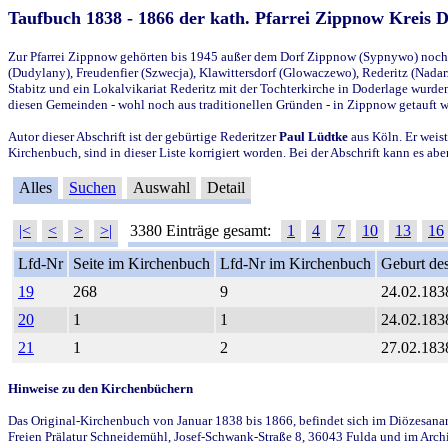
Taufbuch 1838 - 1866 der kath. Pfarrei Zippnow Kreis 
Zur Pfarrei Zippnow gehörten bis 1945 außer dem Dorf Zippnow (Sypnywo) noch d
(Dudylany), Freudenfier (Szwecja), Klawittersdorf (Glowaczewo), Rederitz (Nadarz
Stabitz und ein Lokalvikariat Rederitz mit der Tochterkirche in Doderlage wurd
diesen Gemeinden - wohl noch aus traditionellen Gründen - in Zippnow getauft 
Autor dieser Abschrift ist der gebürtige Rederitzer
Paul Lüdtke
aus Köln. Er weist
Kirchenbuch, sind in dieser Liste korrigiert worden. Bei der Abschrift kann es 
Alles
Suchen
Auswahl
Detail
|<
<
>
>|
3380 Einträge gesamt:
1
4
7
10
13
16
Lfd-Nr
Seite im Kirchenbuch
Lfd-Nr im Kirchenbuch
Geburt des
19
268
9
24.02.183
20
1
1
24.02.183
21
1
2
27.02.183
Hinweise zu den Kirchenbüchern
Das Original-Kirchenbuch von Januar 1838 bis 1866, befindet sich im Diözesanarch
Freien Prälatur Schneidemühl, Josef-Schwank-Straße 8, 36043 Fulda und im Archi