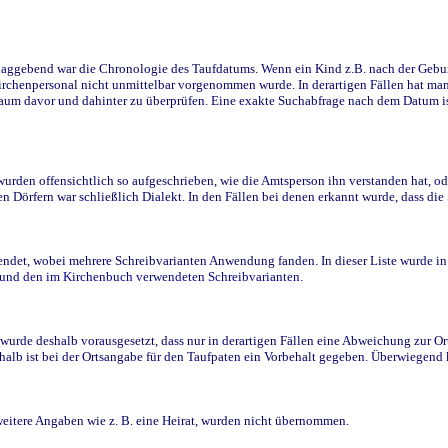
ggebend war die Chronologie des Taufdatums. Wenn ein Kind z.B. nach der Geburt 
rchenpersonal nicht unmittelbar vorgenommen wurde. In derartigen Fällen hat man d
raum davor und dahinter zu überprüfen. Eine exakte Suchabfrage nach dem Datum i
den offensichtlich so aufgeschrieben, wie die Amtsperson ihn verstanden hat, ode
n Dörfern war schließlich Dialekt. In den Fällen bei denen erkannt wurde, dass di
t, wobei mehrere Schreibvarianten Anwendung fanden. In dieser Liste wurde in de
n und den im Kirchenbuch verwendeten Schreibvarianten.
wurde deshalb vorausgesetzt, dass nur in derartigen Fällen eine Abweichung zur O
eshalb ist bei der Ortsangabe für den Taufpaten ein Vorbehalt gegeben. Überwiegen
weitere Angaben wie z. B. eine Heirat, wurden nicht übernommen.