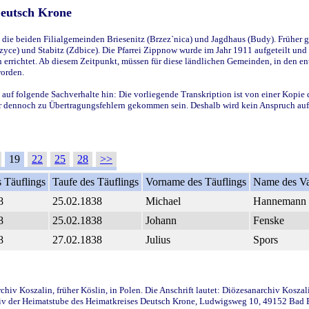
Deutsch Krone
ie beiden Filialgemeinden Briesenitz (Brzez`nica) und Jagdhaus (Budy). Früher g
yce) und Stabitz (Zdbice). Die Pfarrei Zippnow wurde im Jahr 1911 aufgeteilt und e
en errichtet. Ab diesem Zeitpunkt, müssen für diese ländlichen Gemeinden, in den
worden.
 auf folgende Sachverhalte hin: Die vorliegende Transkription ist von einer Kopie 
aber dennoch zu Übertragungsfehlern gekommen sein. Deshalb wird kein Anspruch auf 
19
22
25
28
>>
 Täuflings
Taufe des Täuflings
Vorname des Täuflings
Name des Va
8
25.02.1838
Michael
Hannemann
8
25.02.1838
Johann
Fenske
8
27.02.1838
Julius
Spors
iv Koszalin, früher Köslin, in Polen. Die Anschrift lautet: Diözesanarchiv Koszal
v der Heimatstube des Heimatkreises Deutsch Krone, Ludwigsweg 10, 49152 Bad Ess