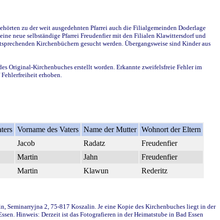
ehörten zu der weit ausgedehnten Pfarrei auch die Filialgemeinden Doderlage
ine neue selbständige Pfarrei Freudenfier mit den Filialen Klawittersdorf und
 entsprechenden Kirchenbüchern gesucht werden. Übergangsweise sind Kinder aus
des Original-Kirchenbuches erstellt worden. Erkannte zweifelsfreie Fehler im
Fehlerfreiheit erhoben.
ters
Vorname des Vaters
Name der Mutter
Wohnort der Eltern
Jacob
Radatz
Freudenfier
Martin
Jahn
Freudenfier
Martin
Klawun
Rederitz
in, Seminarryjna 2, 75-817 Koszalin. Je eine Kopie des Kirchenbuches liegt in der
en. Hinweis: Derzeit ist das Fotografieren in der Heimatstube in Bad Essen