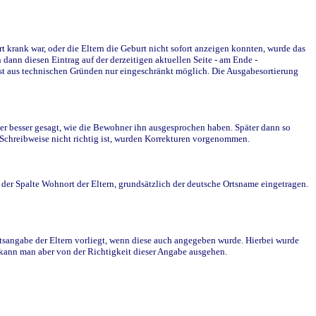
krank war, oder die Eltern die Geburt nicht sofort anzeigen konnten, wurde das
ann diesen Eintrag auf der derzeitigen aktuellen Seite - am Ende -
st aus technischen Gründen nur eingeschränkt möglich. Die Ausgabesortierung
r besser gesagt, wie die Bewohner ihn ausgesprochen haben. Später dann so
e Schreibweise nicht richtig ist, wurden Korrekturen vorgenommen.
r Spalte Wohnort der Eltern, grundsätzlich der deutsche Ortsname eingetragen.
rtsangabe der Eltern vorliegt, wenn diese auch angegeben wurde. Hierbei wurde
d kann man aber von der Richtigkeit dieser Angabe ausgehen.