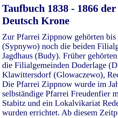
Taufbuch 1838 - 1866 der
Deutsch Krone
Zur Pfarrei Zippnow gehörten bi
(Sypnywo) noch die beiden Filial
Jagdhaus (Budy). Früher gehörten 
die Filialgemeinden Doderlage (D
Klawittersdorf (Glowaczewo), Red
Die Pfarrei Zippnow wurde im Jah
selbständige Pfarrei Freudenfier m
Stabitz und ein Lokalvikariat Red
wurden errichtet. Ab diesem Zeitp