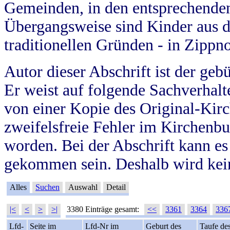
Gemeinden, in den entsprechende
Übergangsweise sind Kinder aus 
traditionellen Gründen - in Zippn
Autor dieser Abschrift ist der geb
Er weist auf folgende Sachverhalte
von einer Kopie des Original-Kirc
zweifelsfreie Fehler im Kirchenbuc
worden. Bei der Abschrift kann e
gekommen sein. Deshalb wird kein
Alles
Suchen
Auswahl
Detail
|<
<
>
>|
3380 Einträge gesamt:
<<
3361
3364
336
Lfd-
Seite im
Lfd-Nr im
Geburt des
Taufe de