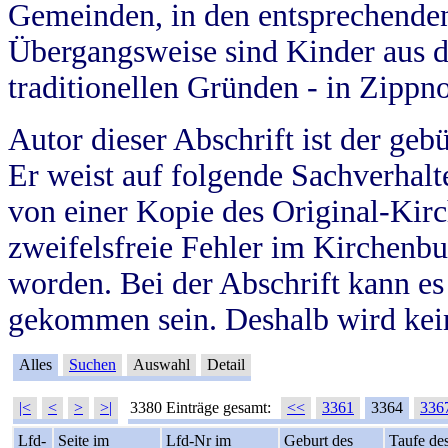
Gemeinden, in den entsprechende
Übergangsweise sind Kinder aus 
traditionellen Gründen - in Zippn
Autor dieser Abschrift ist der geb
Er weist auf folgende Sachverhalte
von einer Kopie des Original-Kirc
zweifelsfreie Fehler im Kirchenbuc
worden. Bei der Abschrift kann e
gekommen sein. Deshalb wird kein
Alles
Suchen
Auswahl
Detail
|<
<
>
>|
3380 Einträge gesamt:
<<
3361
3364
336
Lfd-
Seite im
Lfd-Nr im
Geburt des
Taufe de