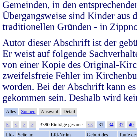
Gemeinden, in den entsprechende
Übergangsweise sind Kinder aus 
traditionellen Gründen - in Zippn
Autor dieser Abschrift ist der geb
Er weist auf folgende Sachverhalte
von einer Kopie des Original-Kirc
zweifelsfreie Fehler im Kirchenbuc
worden. Bei der Abschrift kann e
gekommen sein. Deshalb wird kein
Alles
Suchen
Auswahl
Detail
|<
<
>
>|
3380 Einträge gesamt:
<<
31
34
37
40
Lfd-
Seite im
Lfd-Nr im
Geburt des
Taufe de