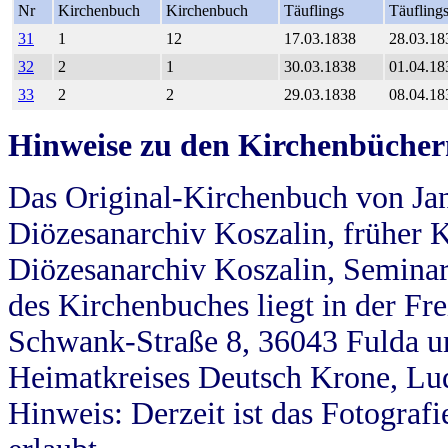
Nr
Kirchenbuch
Kirchenbuch
Täuflings
Täufling
31
1
12
17.03.1838
28.03.18
32
2
1
30.03.1838
01.04.18
33
2
2
29.03.1838
08.04.18
Hinweise zu den Kirchenbücher
Das Original-Kirchenbuch von Jan
Diözesanarchiv Koszalin, früher Kö
Diözesanarchiv Koszalin, Seminar
des Kirchenbuches liegt in der Fr
Schwank-Straße 8, 36043 Fulda u
Heimatkreises Deutsch Krone, Lu
Hinweis: Derzeit ist das Fotograf