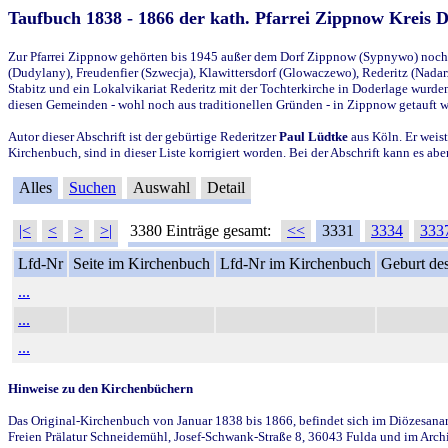
Taufbuch 1838 - 1866 der kath. Pfarrei Zippnow Kreis 
Zur Pfarrei Zippnow gehörten bis 1945 außer dem Dorf Zippnow (Sypnywo) noch d
(Dudylany), Freudenfier (Szwecja), Klawittersdorf (Glowaczewo), Rederitz (Nadarz
Stabitz und ein Lokalvikariat Rederitz mit der Tochterkirche in Doderlage wurd
diesen Gemeinden - wohl noch aus traditionellen Gründen - in Zippnow getauft 
Autor dieser Abschrift ist der gebürtige Rederitzer
Paul Lüdtke
aus Köln. Er weist
Kirchenbuch, sind in dieser Liste korrigiert worden. Bei der Abschrift kann es 
Alles
Suchen
Auswahl
Detail
|<
<
>
>|
3380 Einträge gesamt:
<<
3331
3334
333
Lfd-Nr
Seite im Kirchenbuch
Lfd-Nr im Kirchenbuch
Geburt des
...
...
...
Hinweise zu den Kirchenbüchern
Das Original-Kirchenbuch von Januar 1838 bis 1866, befindet sich im Diözesanarch
Freien Prälatur Schneidemühl, Josef-Schwank-Straße 8, 36043 Fulda und im Archi