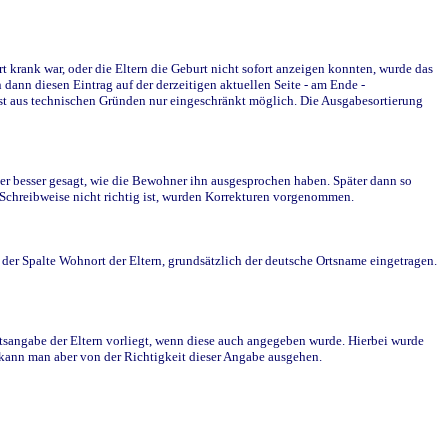
krank war, oder die Eltern die Geburt nicht sofort anzeigen konnten, wurde das
ann diesen Eintrag auf der derzeitigen aktuellen Seite - am Ende -
st aus technischen Gründen nur eingeschränkt möglich. Die Ausgabesortierung
r besser gesagt, wie die Bewohner ihn ausgesprochen haben. Später dann so
e Schreibweise nicht richtig ist, wurden Korrekturen vorgenommen.
r Spalte Wohnort der Eltern, grundsätzlich der deutsche Ortsname eingetragen.
rtsangabe der Eltern vorliegt, wenn diese auch angegeben wurde. Hierbei wurde
d kann man aber von der Richtigkeit dieser Angabe ausgehen.