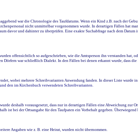
ggebend war die Chronologie des Taufdatums. Wenn ein Kind z.B. nach der Geburt 
rchenpersonal nicht unmittelbar vorgenommen wurde. In derartigen Fällen hat man d
raum davor und dahinter zu überprüfen. Eine exakte Suchabfrage nach dem Datum i
den offensichtlich so aufgeschrieben, wie die Amtsperson ihn verstanden hat, ode
n Dörfern war schließlich Dialekt. In den Fällen bei denen erkannt wurde, dass di
t, wobei mehrere Schreibvarianten Anwendung fanden. In dieser Liste wurde in de
n und den im Kirchenbuch verwendeten Schreibvarianten.
wurde deshalb vorausgesetzt, dass nur in derartigen Fällen eine Abweichung zur O
eshalb ist bei der Ortsangabe für den Taufpaten ein Vorbehalt gegeben. Überwiegen
weitere Angaben wie z. B. eine Heirat, wurden nicht übernommen.