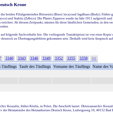
Deutsch Krone
ie beiden Filialgemeinden Briesenitz (Brzez`nica) und Jagdhaus (Budy). Früher g
yce) und Stabitz (Zdbice). Die Pfarrei Zippnow wurde im Jahr 1911 aufgeteilt und e
en errichtet. Ab diesem Zeitpunkt, müssen für diese ländlichen Gemeinden, in den
worden.
 auf folgende Sachverhalte hin: Die vorliegende Transkription ist von einer Kopie 
aber dennoch zu Übertragungsfehlern gekommen sein. Deshalb wird kein Anspruch auf 
7
3340
3343
3346
3349
3352
3355
3358
>>
 Täuflings
Taufe des Täuflings
Vorname des Täuflings
Name des Va
iv Koszalin, früher Köslin, in Polen. Die Anschrift lautet: Diözesanarchiv Koszal
v der Heimatstube des Heimatkreises Deutsch Krone, Ludwigsweg 10, 49152 Bad Ess