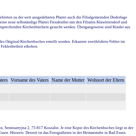
ehörten zu der weit ausgedehnten Pfarrei auch die Filialgemeinden Doderlage
ine neue selbständige Pfarrei Freudenfier mit den Filialen Klawittersdorf und
 entsprechenden Kirchenbüchern gesucht werden. Übergangsweise sind Kinder aus
des Original-Kirchenbuches erstellt worden. Erkannte zweifelsfreie Fehler im
Fehlerfreiheit erhoben.
ters
Vorname des Vaters
Name der Mutter
Wohnort der Eltern
in, Seminarryjna 2, 75-817 Koszalin. Je eine Kopie des Kirchenbuches liegt in der
en. Hinweis: Derzeit ist das Fotografieren in der Heimatstube in Bad Essen