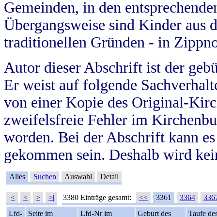
Gemeinden, in den entsprechende
Übergangsweise sind Kinder aus 
traditionellen Gründen - in Zippn
Autor dieser Abschrift ist der geb
Er weist auf folgende Sachverhalte
von einer Kopie des Original-Kirc
zweifelsfreie Fehler im Kirchenbuc
worden. Bei der Abschrift kann e
gekommen sein. Deshalb wird kein
Alles
Suchen
Auswahl
Detail
|<
<
>
>|
3380 Einträge gesamt:
<<
3361
3364
336
Lfd-
Seite im
Lfd-Nr im
Geburt des
Taufe de