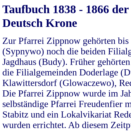
Taufbuch 1838 - 1866 der
Deutsch Krone
Zur Pfarrei Zippnow gehörten bi
(Sypnywo) noch die beiden Filial
Jagdhaus (Budy). Früher gehörten 
die Filialgemeinden Doderlage (D
Klawittersdorf (Glowaczewo), Red
Die Pfarrei Zippnow wurde im Jah
selbständige Pfarrei Freudenfier m
Stabitz und ein Lokalvikariat Red
wurden errichtet. Ab diesem Zeitp