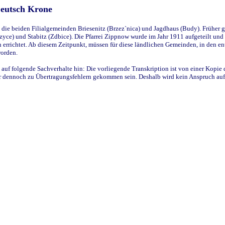
Deutsch Krone
ie beiden Filialgemeinden Briesenitz (Brzez`nica) und Jagdhaus (Budy). Früher g
yce) und Stabitz (Zdbice). Die Pfarrei Zippnow wurde im Jahr 1911 aufgeteilt und e
en errichtet. Ab diesem Zeitpunkt, müssen für diese ländlichen Gemeinden, in den
worden.
 auf folgende Sachverhalte hin: Die vorliegende Transkription ist von einer Kopie 
aber dennoch zu Übertragungsfehlern gekommen sein. Deshalb wird kein Anspruch auf 