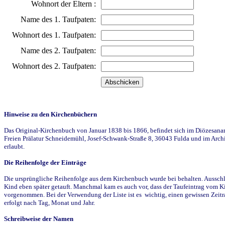
Wohnort der Eltern :
Name des 1. Taufpaten:
Wohnort des 1. Taufpaten:
Name des 2. Taufpaten:
Wohnort des 2. Taufpaten:
Hinweise zu den Kirchenbüchern
Das Original-Kirchenbuch von Januar 1838 bis 1866, befindet sich im Diözesanarch
Freien Prälatur Schneidemühl, Josef-Schwank-Straße 8, 36043 Fulda und im Archi
erlaubt.
Die Reihenfolge der Einträge
Die ursprüngliche Reihenfolge aus dem Kirchenbuch wurde bei behalten. Ausschla
Kind eben später getauft. Manchmal kam es auch vor, dass der Taufeintrag vom Ki
vorgenommen. Bei der Verwendung der Liste ist es wichtig, einen gewissen Zeit
erfolgt nach Tag, Monat und Jahr.
Schreibweise der Namen