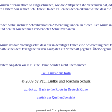
den offensichtlich so aufgeschrieben, wie die Amtsperson ihn verstanden hat, ode
n Dörfern war schließlich Dialekt. In den Fällen bei denen erkannt wurde, dass di
t, wobei mehrere Schreibvarianten Anwendung fanden. In dieser Liste wurde in de
n und den im Kirchenbuch verwendeten Schreibvarianten.
wurde deshalb vorausgesetzt, dass nur in derartigen Fällen eine Abweichung zur O
eshalb ist bei der Ortsangabe für den Taufpaten ein Vorbehalt gegeben. Überwiegen
weitere Angaben wie z. B. eine Heirat, wurden nicht übernommen.
Paul Lüdtke aus Köln
© 2009 by Paul Lüdke und Joachim Schulz
zurück zu: Back to the Roots in Deutsch Krone
zurück zur Quellenübersicht
powered in 0.01s by baseportal.de