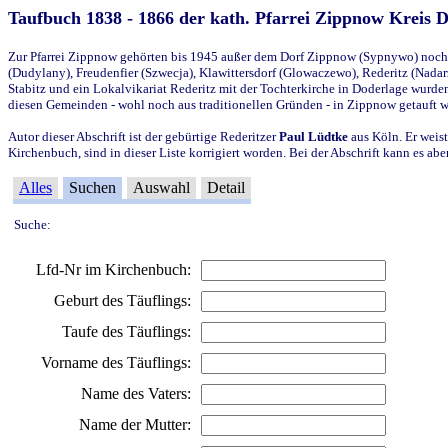
Taufbuch 1838 - 1866 der kath. Pfarrei Zippnow Kreis 
Zur Pfarrei Zippnow gehörten bis 1945 außer dem Dorf Zippnow (Sypnywo) noch d
(Dudylany), Freudenfier (Szwecja), Klawittersdorf (Glowaczewo), Rederitz (Nadarz
Stabitz und ein Lokalvikariat Rederitz mit der Tochterkirche in Doderlage wurd
diesen Gemeinden - wohl noch aus traditionellen Gründen - in Zippnow getauft 
Autor dieser Abschrift ist der gebürtige Rederitzer
Paul Lüdtke
aus Köln. Er weist
Kirchenbuch, sind in dieser Liste korrigiert worden. Bei der Abschrift kann es 
Alles
Suchen
Auswahl
Detail
Suche:
Lfd-Nr im Kirchenbuch:
Geburt des Täuflings:
Taufe des Täuflings:
Vorname des Täuflings:
Name des Vaters:
Name der Mutter: