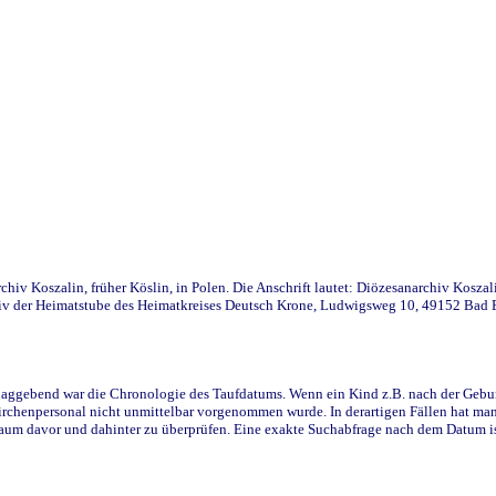
iv Koszalin, früher Köslin, in Polen. Die Anschrift lautet: Diözesanarchiv Koszal
v der Heimatstube des Heimatkreises Deutsch Krone, Ludwigsweg 10, 49152 Bad Ess
ggebend war die Chronologie des Taufdatums. Wenn ein Kind z.B. nach der Geburt 
rchenpersonal nicht unmittelbar vorgenommen wurde. In derartigen Fällen hat man d
raum davor und dahinter zu überprüfen. Eine exakte Suchabfrage nach dem Datum i