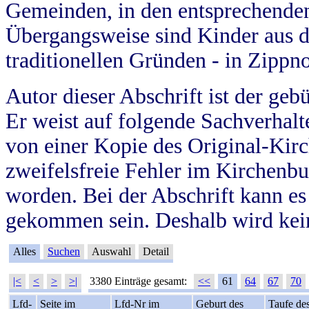
Gemeinden, in den entsprechende
Übergangsweise sind Kinder aus 
traditionellen Gründen - in Zippn
Autor dieser Abschrift ist der geb
Er weist auf folgende Sachverhalte
von einer Kopie des Original-Kirc
zweifelsfreie Fehler im Kirchenbuc
worden. Bei der Abschrift kann e
gekommen sein. Deshalb wird kein
Alles
Suchen
Auswahl
Detail
|<
<
>
>|
3380 Einträge gesamt:
<<
61
64
67
70
Lfd-
Seite im
Lfd-Nr im
Geburt des
Taufe de