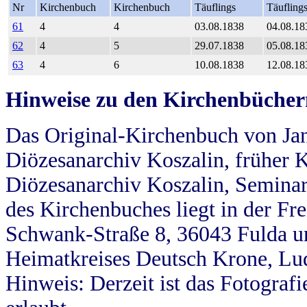
Nr
Kirchenbuch
Kirchenbuch
Täuflings
Täufling
61
4
4
03.08.1838
04.08.18
62
4
5
29.07.1838
05.08.18
63
4
6
10.08.1838
12.08.18
Hinweise zu den Kirchenbücher
Das Original-Kirchenbuch von Jan
Diözesanarchiv Koszalin, früher Kö
Diözesanarchiv Koszalin, Seminar
des Kirchenbuches liegt in der Fr
Schwank-Straße 8, 36043 Fulda u
Heimatkreises Deutsch Krone, Lu
Hinweis: Derzeit ist das Fotograf