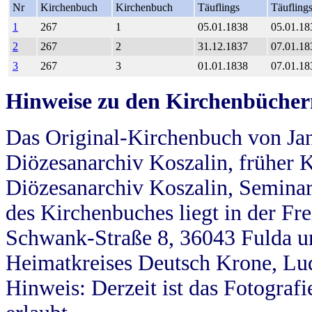
Nr
Kirchenbuch
Kirchenbuch
Täuflings
Täufling
1
267
1
05.01.1838
05.01.18
2
267
2
31.12.1837
07.01.18
3
267
3
01.01.1838
07.01.18
Hinweise zu den Kirchenbücher
Das Original-Kirchenbuch von Jan
Diözesanarchiv Koszalin, früher Kö
Diözesanarchiv Koszalin, Seminar
des Kirchenbuches liegt in der Fr
Schwank-Straße 8, 36043 Fulda u
Heimatkreises Deutsch Krone, Lu
Hinweis: Derzeit ist das Fotograf