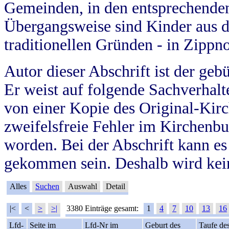
Gemeinden, in den entsprechende
Übergangsweise sind Kinder aus 
traditionellen Gründen - in Zippn
Autor dieser Abschrift ist der geb
Er weist auf folgende Sachverhalte
von einer Kopie des Original-Kirc
zweifelsfreie Fehler im Kirchenbuc
worden. Bei der Abschrift kann e
gekommen sein. Deshalb wird kein
Alles
Suchen
Auswahl
Detail
|<
<
>
>|
3380 Einträge gesamt:
1
4
7
10
13
16
Lfd-
Seite im
Lfd-Nr im
Geburt des
Taufe de