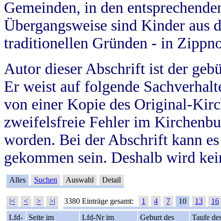
Gemeinden, in den entsprechende
Übergangsweise sind Kinder aus 
traditionellen Gründen - in Zippn
Autor dieser Abschrift ist der geb
Er weist auf folgende Sachverhalte
von einer Kopie des Original-Kirc
zweifelsfreie Fehler im Kirchenbuc
worden. Bei der Abschrift kann e
gekommen sein. Deshalb wird kein
Alles
Suchen
Auswahl
Detail
|<
<
>
>|
3380 Einträge gesamt:
1
4
7
10
13
16
Lfd-
Seite im
Lfd-Nr im
Geburt des
Taufe de