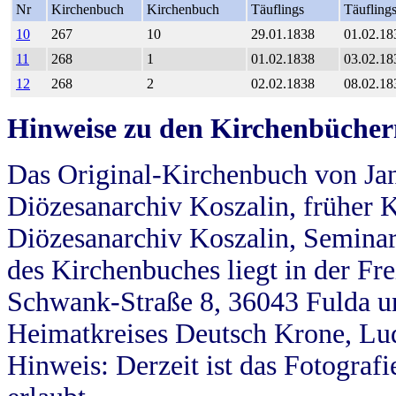
Nr
Kirchenbuch
Kirchenbuch
Täuflings
Täufling
10
267
10
29.01.1838
01.02.18
11
268
1
01.02.1838
03.02.18
12
268
2
02.02.1838
08.02.18
Hinweise zu den Kirchenbücher
Das Original-Kirchenbuch von Jan
Diözesanarchiv Koszalin, früher Kö
Diözesanarchiv Koszalin, Seminar
des Kirchenbuches liegt in der Fr
Schwank-Straße 8, 36043 Fulda u
Heimatkreises Deutsch Krone, Lu
Hinweis: Derzeit ist das Fotograf