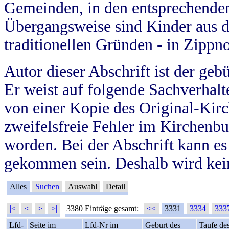
Gemeinden, in den entsprechende
Übergangsweise sind Kinder aus 
traditionellen Gründen - in Zippn
Autor dieser Abschrift ist der geb
Er weist auf folgende Sachverhalte
von einer Kopie des Original-Kirc
zweifelsfreie Fehler im Kirchenbuc
worden. Bei der Abschrift kann e
gekommen sein. Deshalb wird kein
Alles
Suchen
Auswahl
Detail
|<
<
>
>|
3380 Einträge gesamt:
<<
3331
3334
333
Lfd-
Seite im
Lfd-Nr im
Geburt des
Taufe de