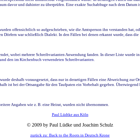
raum davor und dahinter zu überprüfen. Eine exakte Suchabfrage nach dem Datum i
den offensichtlich so aufgeschrieben, wie die Amtsperson ihn verstanden hat, ode
n Dörfern war schließlich Dialekt. In den Fällen bei denen erkannt wurde, dass di
t, wobei mehrere Schreibvarianten Anwendung fanden. In dieser Liste wurde in de
n und den im Kirchenbuch verwendeten Schreibvarianten.
wurde deshalb vorausgesetzt, dass nur in derartigen Fällen eine Abweichung zur O
eshalb ist bei der Ortsangabe für den Taufpaten ein Vorbehalt gegeben. Überwiegen
weitere Angaben wie z. B. eine Heirat, wurden nicht übernommen.
Paul Lüdtke aus Köln
© 2009 by Paul Lüdke und Joachim Schulz
zurück zu: Back to the Roots in Deutsch Krone