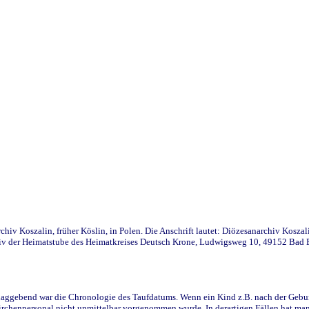
iv Koszalin, früher Köslin, in Polen. Die Anschrift lautet: Diözesanarchiv Koszal
v der Heimatstube des Heimatkreises Deutsch Krone, Ludwigsweg 10, 49152 Bad Ess
ggebend war die Chronologie des Taufdatums. Wenn ein Kind z.B. nach der Geburt 
rchenpersonal nicht unmittelbar vorgenommen wurde. In derartigen Fällen hat man d