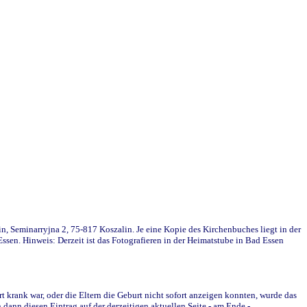
in, Seminarryjna 2, 75-817 Koszalin. Je eine Kopie des Kirchenbuches liegt in der
en. Hinweis: Derzeit ist das Fotografieren in der Heimatstube in Bad Essen
krank war, oder die Eltern die Geburt nicht sofort anzeigen konnten, wurde das
ann diesen Eintrag auf der derzeitigen aktuellen Seite - am Ende -