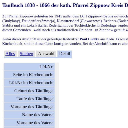
Taufbuch 1838 - 1866 der kath. Pfarrei Zippnow Kreis 
Zur Pfarrei Zippnow gehörten bis 1945 außer dem Dorf Zippnow (Sypnywo) noch d
(Dudylany), Freudenfier (Szwecja), Klawittersdorf (Glowaczewo), Rederitz (Nadarz
Stabitz und ein Lokalvikariat Rederitz mit der Tochterkirche in Doderlage wurd
diesen Gemeinden - wohl noch aus traditionellen Gründen - in Zippnow getauft 
Autor dieser Abschrift ist der gebürtige Rederitzer
Paul Lüdtke
aus Köln. Er weist
Kirchenbuch, sind in dieser Liste korrigiert worden. Bei der Abschrift kann es 
Alles
Suchen
Auswahl
Detail
Lfd-Nr:
Seite im Kirchenbuch:
Lfd-Nr im Kirchenbuch:
Geburt des Täuflings:
Taufe des Täuflings:
Vorname des Täuflings:
Name des Vaters:
Vorname des Vaters: