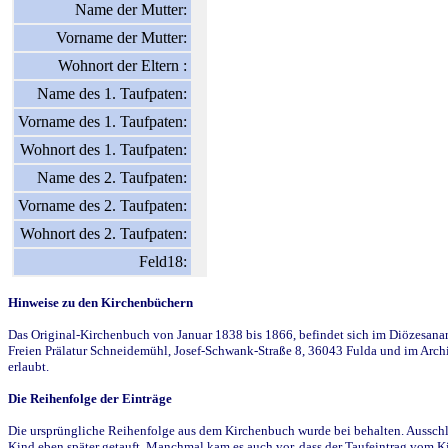
Name der Mutter:
Vorname der Mutter:
Wohnort der Eltern :
Name des 1. Taufpaten:
Vorname des 1. Taufpaten:
Wohnort des 1. Taufpaten:
Name des 2. Taufpaten:
Vorname des 2. Taufpaten:
Wohnort des 2. Taufpaten:
Feld18:
Hinweise zu den Kirchenbüchern
Das Original-Kirchenbuch von Januar 1838 bis 1866, befindet sich im Diözesanarch
Freien Prälatur Schneidemühl, Josef-Schwank-Straße 8, 36043 Fulda und im Archi
erlaubt.
Die Reihenfolge der Einträge
Die ursprüngliche Reihenfolge aus dem Kirchenbuch wurde bei behalten. Ausschla
Kind eben später getauft. Manchmal kam es auch vor, dass der Taufeintrag vom Ki