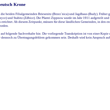
Deutsch Krone
ie beiden Filialgemeinden Briesenitz (Brzez`nica) und Jagdhaus (Budy). Früher g
yce) und Stabitz (Zdbice). Die Pfarrei Zippnow wurde im Jahr 1911 aufgeteilt und e
en errichtet. Ab diesem Zeitpunkt, müssen für diese ländlichen Gemeinden, in den
worden.
 auf folgende Sachverhalte hin: Die vorliegende Transkription ist von einer Kopie 
aber dennoch zu Übertragungsfehlern gekommen sein. Deshalb wird kein Anspruch auf 