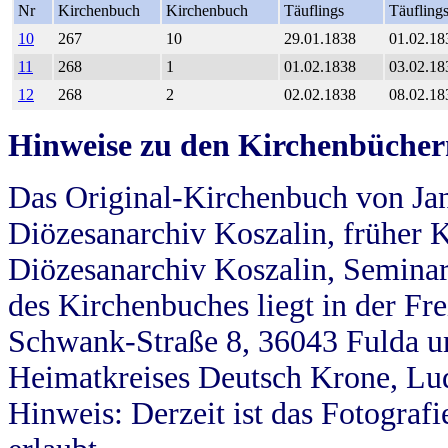
Nr
Kirchenbuch
Kirchenbuch
Täuflings
Täufling
10
267
10
29.01.1838
01.02.18
11
268
1
01.02.1838
03.02.18
12
268
2
02.02.1838
08.02.18
Hinweise zu den Kirchenbücher
Das Original-Kirchenbuch von Jan
Diözesanarchiv Koszalin, früher Kö
Diözesanarchiv Koszalin, Seminar
des Kirchenbuches liegt in der Fr
Schwank-Straße 8, 36043 Fulda u
Heimatkreises Deutsch Krone, Lu
Hinweis: Derzeit ist das Fotograf