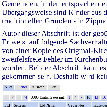
Gemeinden, in den entsprechende
Übergangsweise sind Kinder aus 
traditionellen Gründen - in Zippn
Autor dieser Abschrift ist der geb
Er weist auf folgende Sachverhalte
von einer Kopie des Original-Kirc
zweifelsfreie Fehler im Kirchenbuc
worden. Bei der Abschrift kann e
gekommen sein. Deshalb wird kein
Alles
Suchen
Auswahl
Detail
|<
<
>
>|
3380 Einträge gesamt:
1
4
7
10
13
16
Lfd-
Seite im
Lfd-Nr im
Geburt des
Taufe de