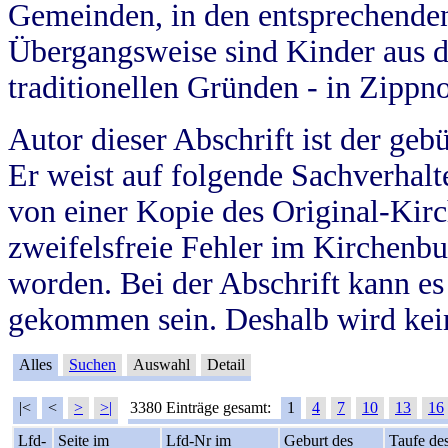
Gemeinden, in den entsprechende
Übergangsweise sind Kinder aus 
traditionellen Gründen - in Zippn
Autor dieser Abschrift ist der geb
Er weist auf folgende Sachverhalte
von einer Kopie des Original-Kirc
zweifelsfreie Fehler im Kirchenbuc
worden. Bei der Abschrift kann e
gekommen sein. Deshalb wird kein
Alles
Suchen
Auswahl
Detail
|<
<
>
>|
3380 Einträge gesamt:
1
4
7
10
13
16
Lfd-
Seite im
Lfd-Nr im
Geburt des
Taufe de