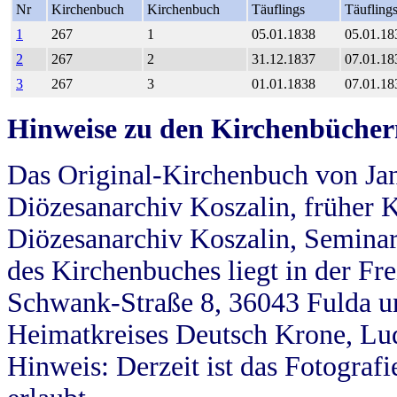
Nr
Kirchenbuch
Kirchenbuch
Täuflings
Täufling
1
267
1
05.01.1838
05.01.18
2
267
2
31.12.1837
07.01.18
3
267
3
01.01.1838
07.01.18
Hinweise zu den Kirchenbücher
Das Original-Kirchenbuch von Jan
Diözesanarchiv Koszalin, früher Kö
Diözesanarchiv Koszalin, Seminar
des Kirchenbuches liegt in der Fr
Schwank-Straße 8, 36043 Fulda u
Heimatkreises Deutsch Krone, Lu
Hinweis: Derzeit ist das Fotograf