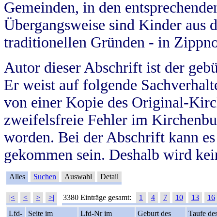
Gemeinden, in den entsprechende
Übergangsweise sind Kinder aus 
traditionellen Gründen - in Zippn
Autor dieser Abschrift ist der geb
Er weist auf folgende Sachverhalte
von einer Kopie des Original-Kirc
zweifelsfreie Fehler im Kirchenbuc
worden. Bei der Abschrift kann e
gekommen sein. Deshalb wird kein
Alles
Suchen
Auswahl
Detail
|<
<
>
>|
3380 Einträge gesamt:
1
4
7
10
13
16
Lfd-
Seite im
Lfd-Nr im
Geburt des
Taufe de