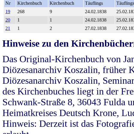
Nr
Kirchenbuch
Kirchenbuch
Täuflings
Täufling
19
268
9
24.02.1838
25.02.18
20
1
1
24.02.1838
25.02.18
21
1
2
27.02.1838
27.02.18
Hinweise zu den Kirchenbücher
Das Original-Kirchenbuch von Jan
Diözesanarchiv Koszalin, früher Kö
Diözesanarchiv Koszalin, Seminar
des Kirchenbuches liegt in der Fr
Schwank-Straße 8, 36043 Fulda u
Heimatkreises Deutsch Krone, Lu
Hinweis: Derzeit ist das Fotograf