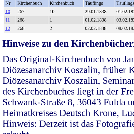
Nr
Kirchenbuch
Kirchenbuch
Täuflings
Täufling
10
267
10
29.01.1838
01.02.18
11
268
1
01.02.1838
03.02.18
12
268
2
02.02.1838
08.02.18
Hinweise zu den Kirchenbücher
Das Original-Kirchenbuch von Jan
Diözesanarchiv Koszalin, früher Kö
Diözesanarchiv Koszalin, Seminar
des Kirchenbuches liegt in der Fr
Schwank-Straße 8, 36043 Fulda u
Heimatkreises Deutsch Krone, Lu
Hinweis: Derzeit ist das Fotograf