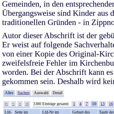
Gemeinden, in den entsprechende
Übergangsweise sind Kinder aus 
traditionellen Gründen - in Zippn
Autor dieser Abschrift ist der geb
Er weist auf folgende Sachverhalte
von einer Kopie des Original-Kirc
zweifelsfreie Fehler im Kirchenbuc
worden. Bei der Abschrift kann e
gekommen sein. Deshalb wird kein
Alles
Suchen
Auswahl
Detail
|<
<
>
>|
3380 Einträge gesamt:
1
4
7
10
13
16
Lfd-
Seite im
Lfd-Nr im
Geburt des
Taufe de