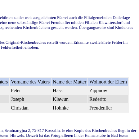
ehörten zu der weit ausgedehnten Pfarrei auch die Filialgemeinden Doderlage
ine neue selbständige Pfarrei Freudenfier mit den Filialen Klawittersdorf und
 entsprechenden Kirchenbüchern gesucht werden. Übergangsweise sind Kinder aus
des Original-Kirchenbuches erstellt worden. Erkannte zweifelsfreie Fehler im
Fehlerfreiheit erhoben.
ters
Vorname des Vaters
Name der Mutter
Wohnort der Eltern
Peter
Hass
Zippnow
Joseph
Klawun
Rederitz
Christian
Hohnke
Freudenfier
in, Seminarryjna 2, 75-817 Koszalin. Je eine Kopie des Kirchenbuches liegt in der
en. Hinweis: Derzeit ist das Fotografieren in der Heimatstube in Bad Essen