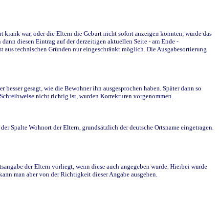
krank war, oder die Eltern die Geburt nicht sofort anzeigen konnten, wurde das
ann diesen Eintrag auf der derzeitigen aktuellen Seite - am Ende -
st aus technischen Gründen nur eingeschränkt möglich. Die Ausgabesortierung
r besser gesagt, wie die Bewohner ihn ausgesprochen haben. Später dann so
e Schreibweise nicht richtig ist, wurden Korrekturen vorgenommen.
r Spalte Wohnort der Eltern, grundsätzlich der deutsche Ortsname eingetragen.
rtsangabe der Eltern vorliegt, wenn diese auch angegeben wurde. Hierbei wurde
d kann man aber von der Richtigkeit dieser Angabe ausgehen.