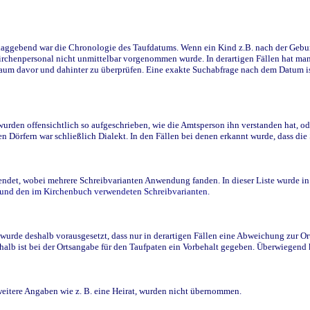
ggebend war die Chronologie des Taufdatums. Wenn ein Kind z.B. nach der Geburt 
rchenpersonal nicht unmittelbar vorgenommen wurde. In derartigen Fällen hat man d
raum davor und dahinter zu überprüfen. Eine exakte Suchabfrage nach dem Datum i
den offensichtlich so aufgeschrieben, wie die Amtsperson ihn verstanden hat, ode
n Dörfern war schließlich Dialekt. In den Fällen bei denen erkannt wurde, dass di
t, wobei mehrere Schreibvarianten Anwendung fanden. In dieser Liste wurde in de
n und den im Kirchenbuch verwendeten Schreibvarianten.
wurde deshalb vorausgesetzt, dass nur in derartigen Fällen eine Abweichung zur O
eshalb ist bei der Ortsangabe für den Taufpaten ein Vorbehalt gegeben. Überwiegen
weitere Angaben wie z. B. eine Heirat, wurden nicht übernommen.