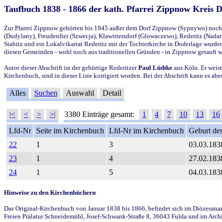
Taufbuch 1838 - 1866 der kath. Pfarrei Zippnow Kreis 
Zur Pfarrei Zippnow gehörten bis 1945 außer dem Dorf Zippnow (Sypnywo) noch d
(Dudylany), Freudenfier (Szwecja), Klawittersdorf (Glowaczewo), Rederitz (Nadarz
Stabitz und ein Lokalvikariat Rederitz mit der Tochterkirche in Doderlage wurd
diesen Gemeinden - wohl noch aus traditionellen Gründen - in Zippnow getauft 
Autor dieser Abschrift ist der gebürtige Rederitzer
Paul Lüdtke
aus Köln. Er weist
Kirchenbuch, sind in dieser Liste korrigiert worden. Bei der Abschrift kann es 
Alles
Suchen
Auswahl
Detail
|<
<
>
>|
3380 Einträge gesamt:
1
4
7
10
13
16
Lfd-Nr
Seite im Kirchenbuch
Lfd-Nr im Kirchenbuch
Geburt des
22
1
3
03.03.183
23
1
4
27.02.183
24
1
5
04.03.183
Hinweise zu den Kirchenbüchern
Das Original-Kirchenbuch von Januar 1838 bis 1866, befindet sich im Diözesanarch
Freien Prälatur Schneidemühl, Josef-Schwank-Straße 8, 36043 Fulda und im Archi