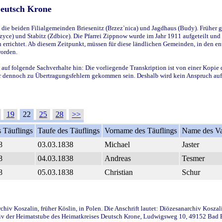
Deutsch Krone
ie beiden Filialgemeinden Briesenitz (Brzez`nica) und Jagdhaus (Budy). Früher g
yce) und Stabitz (Zdbice). Die Pfarrei Zippnow wurde im Jahr 1911 aufgeteilt und e
en errichtet. Ab diesem Zeitpunkt, müssen für diese ländlichen Gemeinden, in den
worden.
 auf folgende Sachverhalte hin: Die vorliegende Transkription ist von einer Kopie 
aber dennoch zu Übertragungsfehlern gekommen sein. Deshalb wird kein Anspruch auf 
19
22
25
28
>>
 Täuflings
Taufe des Täuflings
Vorname des Täuflings
Name des Va
8
03.03.1838
Michael
Jaster
8
04.03.1838
Andreas
Tesmer
8
05.03.1838
Christian
Schur
iv Koszalin, früher Köslin, in Polen. Die Anschrift lautet: Diözesanarchiv Koszal
v der Heimatstube des Heimatkreises Deutsch Krone, Ludwigsweg 10, 49152 Bad Ess