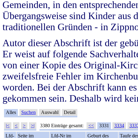
Gemeinden, in den entsprechende
Übergangsweise sind Kinder aus 
traditionellen Gründen - in Zippn
Autor dieser Abschrift ist der geb
Er weist auf folgende Sachverhalte
von einer Kopie des Original-Kirc
zweifelsfreie Fehler im Kirchenbuc
worden. Bei der Abschrift kann e
gekommen sein. Deshalb wird kein
Alles
Suchen
Auswahl
Detail
|<
<
>
>|
3380 Einträge gesamt:
<<
3331
3334
333
Lfd-
Seite im
Lfd-Nr im
Geburt des
Taufe de