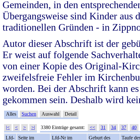
Gemeinden, in den entsprechende
Übergangsweise sind Kinder aus 
traditionellen Gründen - in Zippn
Autor dieser Abschrift ist der geb
Er weist auf folgende Sachverhalte
von einer Kopie des Original-Kirc
zweifelsfreie Fehler im Kirchenbuc
worden. Bei der Abschrift kann e
gekommen sein. Deshalb wird kein
Alles
Suchen
Auswahl
Detail
|<
<
>
>|
3380 Einträge gesamt:
<<
31
34
37
40
Lfd-
Seite im
Lfd-Nr im
Geburt des
Taufe de