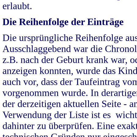
erlaubt.
Die Reihenfolge der Einträge
Die ursprüngliche Reihenfolge au
Ausschlaggebend war die Chronol
z.B. nach der Geburt krank war, od
anzeigen konnten, wurde das Kind
auch vor, dass der Taufeintrag vo
vorgenommen wurde. In derartigen
der derzeitigen aktuellen Seite -
Verwendung der Liste ist es wich
dahinter zu überprüfen. Eine exa
technischen Gründen nur eingesch