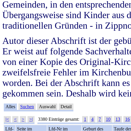
Gemeinden, in den entsprechende
Übergangsweise sind Kinder aus 
traditionellen Gründen - in Zippn
Autor dieser Abschrift ist der geb
Er weist auf folgende Sachverhalte
von einer Kopie des Original-Kirc
zweifelsfreie Fehler im Kirchenbuc
worden. Bei der Abschrift kann e
gekommen sein. Deshalb wird kein
Alles
Suchen
Auswahl
Detail
|<
<
>
>|
3380 Einträge gesamt:
1
4
7
10
13
16
Lfd-
Seite im
Lfd-Nr im
Geburt des
Taufe de