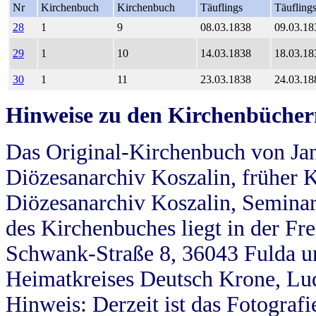
Nr
Kirchenbuch
Kirchenbuch
Täuflings
Täufling
28
1
9
08.03.1838
09.03.18
29
1
10
14.03.1838
18.03.18
30
1
11
23.03.1838
24.03.18
Hinweise zu den Kirchenbücher
Das Original-Kirchenbuch von Jan
Diözesanarchiv Koszalin, früher Kö
Diözesanarchiv Koszalin, Seminar
des Kirchenbuches liegt in der Fr
Schwank-Straße 8, 36043 Fulda u
Heimatkreises Deutsch Krone, Lu
Hinweis: Derzeit ist das Fotograf