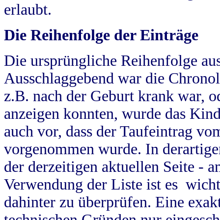
erlaubt.
Die Reihenfolge der Einträge
Die ursprüngliche Reihenfolge au
Ausschlaggebend war die Chronol
z.B. nach der Geburt krank war, od
anzeigen konnten, wurde das Kind
auch vor, dass der Taufeintrag vo
vorgenommen wurde. In derartigen
der derzeitigen aktuellen Seite -
Verwendung der Liste ist es wich
dahinter zu überprüfen. Eine exa
technischen Gründen nur eingesch