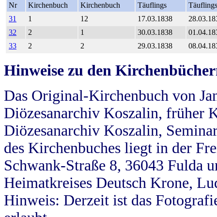
Nr
Kirchenbuch
Kirchenbuch
Täuflings
Täufling
31
1
12
17.03.1838
28.03.18
32
2
1
30.03.1838
01.04.18
33
2
2
29.03.1838
08.04.18
Hinweise zu den Kirchenbücher
Das Original-Kirchenbuch von Jan
Diözesanarchiv Koszalin, früher Kö
Diözesanarchiv Koszalin, Seminar
des Kirchenbuches liegt in der Fr
Schwank-Straße 8, 36043 Fulda u
Heimatkreises Deutsch Krone, Lu
Hinweis: Derzeit ist das Fotograf