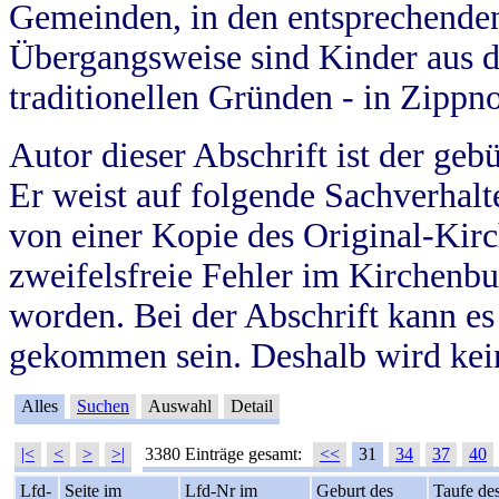
Gemeinden, in den entsprechende
Übergangsweise sind Kinder aus 
traditionellen Gründen - in Zippn
Autor dieser Abschrift ist der geb
Er weist auf folgende Sachverhalte
von einer Kopie des Original-Kirc
zweifelsfreie Fehler im Kirchenbuc
worden. Bei der Abschrift kann e
gekommen sein. Deshalb wird kein
Alles
Suchen
Auswahl
Detail
|<
<
>
>|
3380 Einträge gesamt:
<<
31
34
37
40
Lfd-
Seite im
Lfd-Nr im
Geburt des
Taufe de