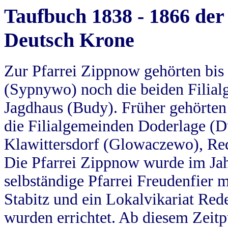
Taufbuch 1838 - 1866 der
Deutsch Krone
Zur Pfarrei Zippnow gehörten bi
(Sypnywo) noch die beiden Filial
Jagdhaus (Budy). Früher gehörten 
die Filialgemeinden Doderlage (D
Klawittersdorf (Glowaczewo), Red
Die Pfarrei Zippnow wurde im Jah
selbständige Pfarrei Freudenfier m
Stabitz und ein Lokalvikariat Red
wurden errichtet. Ab diesem Zeitp